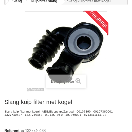
Slang
Kuip-filter slang
Slang kuip filter met kogel
ORIGINEEL
Bekijk groter
Slang kuip filter met kogel
Slang kuip filter met kogel - AEG/Electrolux/Zanussi - 00107360 - 00107360001 -
1327740427 - 1327740468 - 0.01.07.36-0 - 107360001 - 8713411144738
Referentie:
1327740468