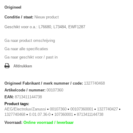
Origineel
Conditie / staat:
Nieuw product
Geschikt voor o.a.: L76680, L73484, EWF1287
Ga naar product omschrijving
Ga naar alle specificaties
Ga naar geschikt voor / past in
Afdrukken
Origineel Fabrikant / merk nummer / code:
1327740468
Artikelcode / nummer:
00107360
EAN:
8713411144738
Product tags:
AEG/Electrolux/Zanussi
•
00107360
•
00107360001
•
1327740427
•
1327740468
•
0.01.07.36-0
•
107360001
•
8713411144738
Voorraad:
Online voorraad / leverbaar