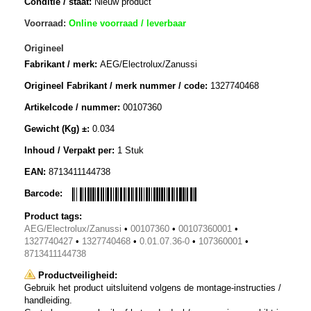
Conditie / staat:
Nieuw product
Voorraad:
Online voorraad / leverbaar
Origineel
Fabrikant / merk:
AEG/Electrolux/Zanussi
Origineel Fabrikant / merk nummer / code:
1327740468
Artikelcode / nummer:
00107360
Gewicht (Kg) ±:
0.034
Inhoud / Verpakt per:
1 Stuk
EAN:
8713411144738
Barcode:
Product tags:
AEG/Electrolux/Zanussi
•
00107360
•
00107360001
•
1327740427
•
1327740468
•
0.01.07.36-0
•
107360001
•
8713411144738
Productveiligheid:
Gebruik het product uitsluitend volgens de montage-instructies /
handleiding.