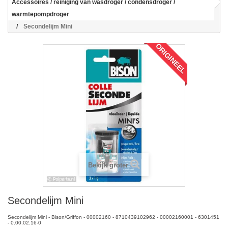
Accessoires / reiniging van wasdroger / condensdroger /
warmtepompdroger
Secondelijm Mini
ORIGINEEL
Bekijk groter
Secondelijm Mini
Secondelijm Mini - Bison/Griffon - 00002160 - 8710439102962 - 00002160001 - 6301451
- 0.00.02.16-0