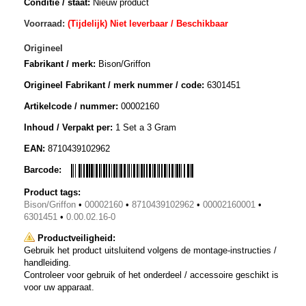
Conditie / staat:
Nieuw product
Voorraad:
(Tijdelijk) Niet leverbaar / Beschikbaar
Origineel
Fabrikant / merk:
Bison/Griffon
Origineel Fabrikant / merk nummer / code:
6301451
Artikelcode / nummer:
00002160
Inhoud / Verpakt per:
1 Set a 3 Gram
EAN:
8710439102962
Barcode:
Product tags:
Bison/Griffon
•
00002160
•
8710439102962
•
00002160001
•
6301451
•
0.00.02.16-0
Productveiligheid:
Gebruik het product uitsluitend volgens de montage-instructies /
handleiding.
Controleer voor gebruik of het onderdeel / accessoire geschikt is
voor uw apparaat.