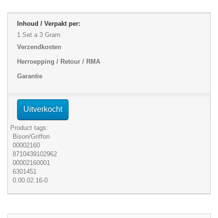
Inhoud / Verpakt per:
1 Set a 3 Gram
Verzendkosten
Herroepping / Retour / RMA
Garantie
Uitverkocht
Product tags:
Bison/Griffon
00002160
8710439102962
00002160001
6301451
0.00.02.16-0