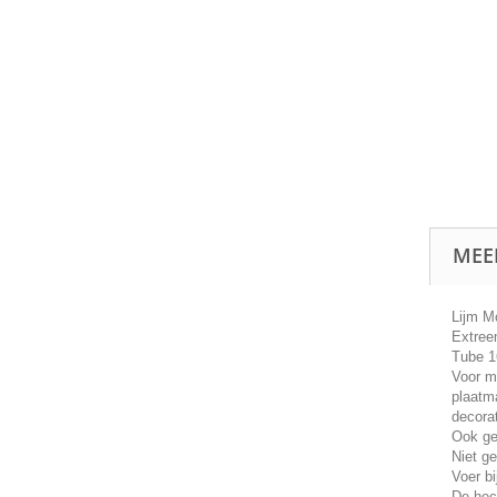
MEE
Lijm M
Extree
Tube 1
Voor m
plaatma
decora
Ook ge
Niet g
Voer bi
De hech