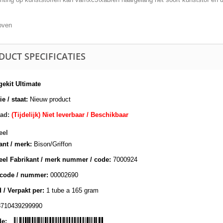
oven
DUCT SPECIFICATIES
ekit Ultimate
e / staat:
Nieuw product
ad:
(Tijdelijk) Niet leverbaar / Beschikbaar
eel
ant / merk:
Bison/Griffon
eel Fabrikant / merk nummer / code:
7000924
lcode / nummer:
00002690
 / Verpakt per:
1 tube a 165 gram
8710439299990
de: