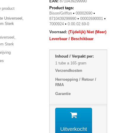
EAN:
8710439299990
Product tags:
 product
Bison/Griffon
•
00002690
•
te Universeel,
8710439299990
•
00002690001
•
em Sterk
7000924
•
0.00.02.69-0
Voorraad:
(Tijdelijk) Niet (Meer)
iverseel,
Leverbaar / Beschikbaar
em Sterk
ijving
Inhoud / Verpakt per:
ies
1 tube a 165 gram
Verzendkosten
Herroepping / Retour /
RMA
Garantie
Uitverkocht