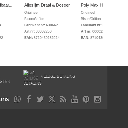
baar...
Alleslijm Draai & Doseer
Poly Max High Tack...
Origineel
Origineel
Bison/Griffon
Bison/Griffon
41
Fabrikant nr:
6306621
Fabrikant nr:
6312640
Art nr:
00002250
Art nr:
00002280
22
EAN:
8710439186214
EAN:
8710439263670
E
VEILIGE BETALING
STEN
ons