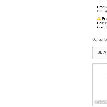
Produc
Bison/G
Pro
Gebruik
Control
Ga naar b
30 