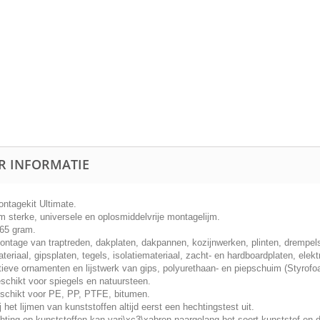
R INFORMATIE
ontagekit Ultimate.
m sterke, universele en oplosmiddelvrije montagelijm.
65 gram.
ontage van traptreden, dakplaten, dakpannen, kozijnwerken, plinten, drempels,
teriaal, gipsplaten, tegels, isolatiemateriaal, zacht- en hardboardplaten, ele
tieve ornamenten en lijstwerk van gips, polyurethaan- en piepschuim (Styrofo
schikt voor spiegels en natuursteen.
eschikt voor PE, PP, PTFE, bitumen.
j het lijmen van kunststoffen altijd eerst een hechtingstest uit.
ting op kunststoffen kan vari\xc3\xabren naargelang het soort kunststof en d