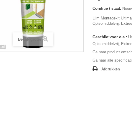
Conditie / staat:
Nieuw
Lijm Montagekit Ultima
Oplsomiddelvrij, Extre
Geschikt voor o.a.:
Un
Bekijk groter
Oplsomiddelvrij, Extre
Ga naar product omschr
Ga naar alle specificat
Afdrukken