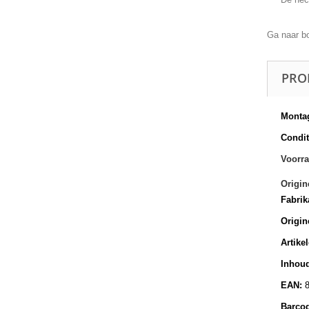
Ga naar b
PRO
Montag
Conditi
Voorra
Origin
Fabrik
Origin
Artike
Inhoud
EAN:
Barco