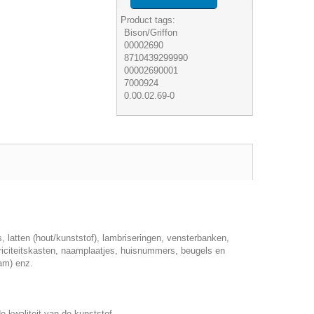
Product tags:
Bison/Griffon
00002690
8710439299990
00002690001
7000924
0.00.02.69-0
 latten (hout/kunststof), lambriseringen, vensterbanken,
ktriciteitskasten, naamplaatjes, huisnummers, beugels en
am) enz.
e kwaliteit van de kunststof.