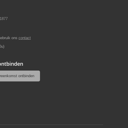
11877
gebruik ons
contact
0u)
 ontbinden
reenkomst ontbinden