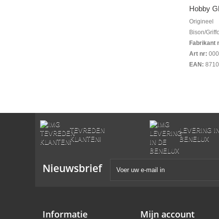
Hobby Glu
Origineel
Bison/Griff
Fabrikant 
Art nr:
000
EAN:
8710
TEVREDEN
LEVERING I
KLANTEN!
BENELUX
Nieuwsbrief
Informatie
Mijn account