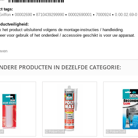
t tags:
riffon
•
00002690
•
8710439299990
•
00002690001
•
7000924
•
0.00.02.69-0
ductveiligheid:
 het product uitsluitend volgens de montage-instructies / handleiding.
eer voor gebruik of het onderdeel / accessoire geschikt is voor uw apparaat.
oven
ANDERE PRODUCTEN IN DEZELFDE CATEGORIE: