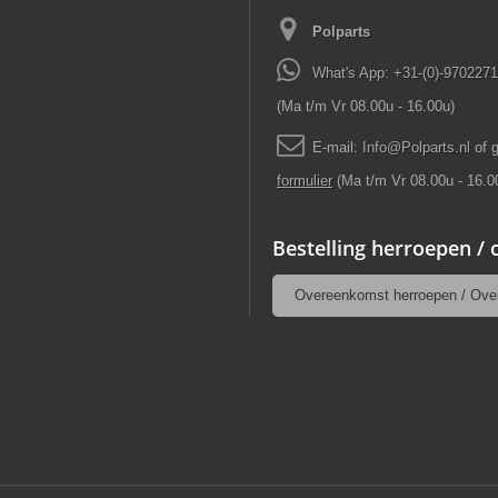
Polparts
What's App: +31-(0)-970227
(Ma t/m Vr 08.00u - 16.00u)
E-mail:
Info
@
Polparts
.
nl
of 
formulier
(Ma t/m Vr 08.00u - 16.0
Bestelling herroepen /
Overeenkomst herroepen / Ove