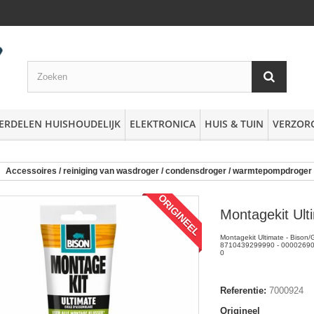
ERDELEN HUISHOUDELIJK
ELEKTRONICA
HUIS & TUIN
VERZOR
Accessoires / reiniging van wasdroger / condensdroger / warmtepompdroger
ORIGINEEL
Montagekit Ult
Montagekit Ultimate - Bison/
8710439299990 - 000026900
0
Referentie:
7000924
Origineel