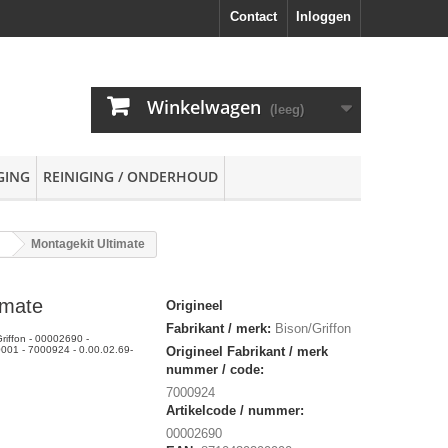
Contact
Inloggen
Winkelwagen
(leeg)
GING
REINIGING / ONDERHOUD
Montagekit Ultimate
imate
Origineel
Fabrikant / merk:
Bison/Griffon
Griffon - 00002690 -
01 - 7000924 - 0.00.02.69-
Origineel Fabrikant / merk
nummer / code:
7000924
Artikelcode / nummer:
00002690