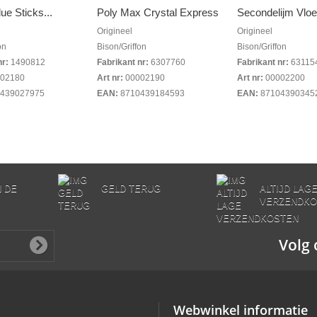
e Sticks...
Poly Max Crystal Express
Secondelijm Vloei
Origineel
Origineel
on
Bison/Griffon
Bison/Griffon
nr:
1490812
Fabrikant nr:
6307760
Fabrikant nr:
63115
02180
Art nr:
00002190
Art nr:
00002200
439027975
EAN:
8710439184593
EAN:
87104390345
N DE
GELD TERUG
ALTIJD LAG
VERZENDKO
Volg 
Webwinkel informatie