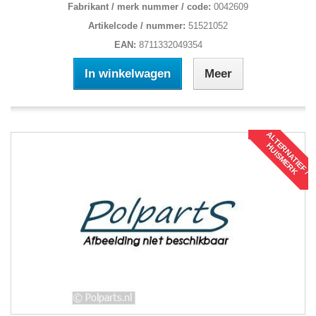
Fabrikant / merk nummer / code:
0042609
Artikelcode / nummer:
51521052
EAN:
8711332049354
In winkelwagen
Meer
A
L
T
R
N
A
T
I
E
F
/
U
I
S
M
E
R
E
H
K