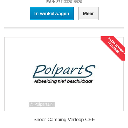
EAN:
8711332019920
In winkelwagen
Meer
A
L
T
R
N
A
T
I
E
F
/
U
I
S
M
E
R
E
H
K
Snoer Camping Verloop CEE