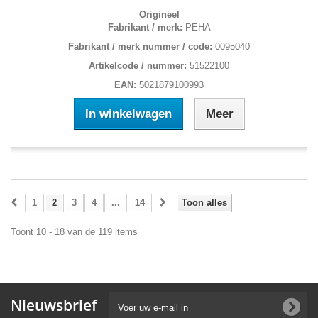
Origineel
Fabrikant / merk:
PEHA
Fabrikant / merk nummer / code:
0095040
Artikelcode / nummer:
51522100
EAN:
5021879100993
In winkelwagen
Meer
1
2
3
4
...
14
Toon alles
Toont 10 - 18 van de 119 items
Nieuwsbrief