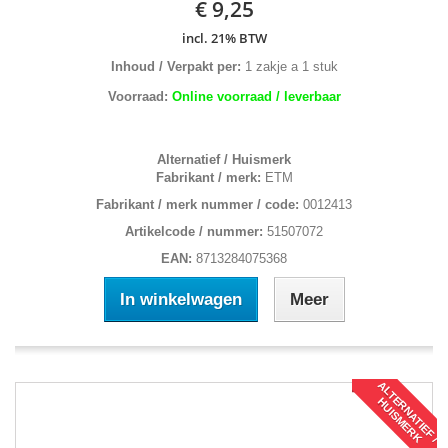
€ 9,25
incl. 21% BTW
Inhoud / Verpakt per:
1 zakje a 1 stuk
Voorraad:
Online voorraad / leverbaar
Alternatief / Huismerk
Fabrikant / merk:
ETM
Fabrikant / merk nummer / code:
0012413
Artikelcode / nummer:
51507072
EAN:
8713284075368
In winkelwagen
Meer
A
L
T
R
N
A
T
I
E
F
/
U
I
S
M
E
R
E
H
K