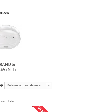
orieën
RAND &
REVENTIE
op
Referentie: Laagste eerst
1 van 1 item