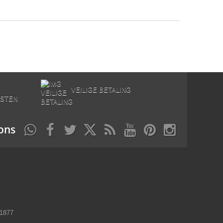
E
VEILIGE BETALING
STEN
ons
11877