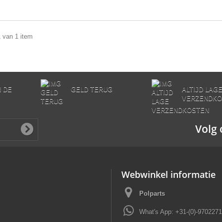
1 van 1 item
N DE
GELD TERUG
ALTIJD LAG
VERZENDKO
Volg 
Webwinkel informatie
Polparts
What's App: +31-(0)-970227