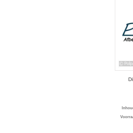
D
Inhoud
Voorra