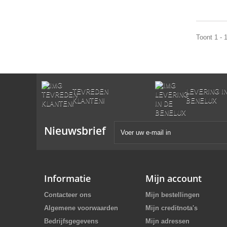
Toont 1 - 
TEVREDEN
LEVERING I
KLANTEN!
BENELUX
Nieuwsbrief
Informatie
Mijn account
Contacteer ons
Mijn bestellingen
Algemene voorwaarden
Mijn creditnota's
Bedrijfsgegevens
Mijn adressen