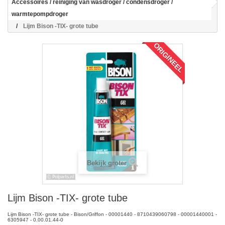
Accessoires / reiniging van wasdroger / condensdroger /
warmtepompdroger
Lijm Bison -TIX- grote tube
ORIGINEEL
Bekijk groter
Lijm Bison -TIX- grote tube
Lijm Bison -TIX- grote tube - Bison/Griffon - 00001440 - 8710439060798 - 00001440001 -
6305947 - 0.00.01.44-0