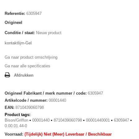
Referentie:
6305947
Origineel
Conditie / staat:
Nieuw product
kontaktlijm-Gel
Ga naar product omschrijving
Ga naar alle specificaties
Afdrukken
Origineel Fabrikant / merk nummer / code:
6305947
Artikelcode / nummer:
00001440
EAN:
8710439060798
Product tags:
Bison/Griffon
•
00001440
•
8710439060798
•
00001440001
•
6305947
•
0.00.01.44-0
Voorraad:
(Tijdelijk) Niet (Meer) Leverbaar / Beschikbaar