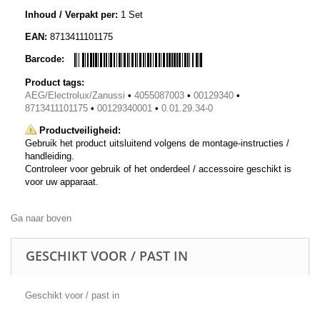
Inhoud / Verpakt per:
1 Set
EAN:
8713411101175
Barcode:
Product tags:
AEG/Electrolux/Zanussi
•
4055087003
•
00129340
•
8713411101175
•
00129340001
•
0.01.29.34-0
Productveiligheid:
Gebruik het product uitsluitend volgens de montage-instructies /
handleiding.
Controleer voor gebruik of het onderdeel / accessoire geschikt is
voor uw apparaat.
Ga naar boven
GESCHIKT VOOR / PAST IN
Geschikt voor / past in