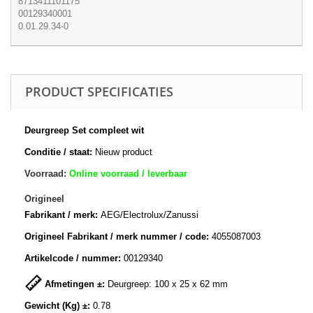
8713411101175
00129340001
0.01.29.34-0
PRODUCT SPECIFICATIES
Deurgreep Set compleet wit
Conditie / staat:
Nieuw product
Voorraad:
Online voorraad / leverbaar
Origineel
Fabrikant / merk:
AEG/Electrolux/Zanussi
Origineel Fabrikant / merk nummer / code:
4055087003
Artikelcode / nummer:
00129340
Afmetingen ±:
Deurgreep: 100 x 25 x 62 mm
Gewicht (Kg) ±:
0.78