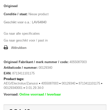
Origineel
Conditie / staat:
Nieuw product
Geschikt voor o.a.: LAV64840
Ga naar alle specificaties
Ga naar geschikt voor / past in
Afdrukken
Origineel Fabrikant / merk nummer / code:
4055087003
Artikelcode / nummer:
00129340
EAN:
8713411101175
Product tags:
AEG/Electrolux/Zanussi
•
4055087003
•
00129340
•
8713411101175
•
00129340001
•
0.01.29.34-0
Voorraad:
Online voorraad / leverbaar