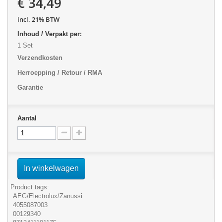
€ 34,49
incl. 21% BTW
Inhoud / Verpakt per:
1 Set
Verzendkosten
Herroepping / Retour / RMA
Garantie
Aantal
In winkelwagen
Product tags:
AEG/Electrolux/Zanussi
4055087003
00129340