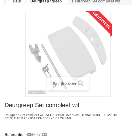
Deur
Deurgreep / greep
Deurgreep Set compleet wit
ORIGINEEL
Bekijk groter
Deurgreep Set compleet wit
Deurgreep Set compleet wit - AEG/Electrolux/Zanussi - 4055087003 - 00129340 -
8713411101175 - 00129340001 - 0.01.29.34-0
Referentie:
4055087003