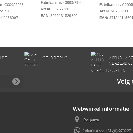
Fabrikant nr:
C00052929
nr:
C00052928
Fabrikant nr:
C0005
Art nr:
90255720
55710
Art nr:
90255730
EAN:
8059131529296
411156007
EAN:
87134111560
N DE
GELD TERUG
ALTIJD LAG
VERZENDKO
Volg 
Webwinkel informatie
Polparts
What's App: +31-(0)-970227