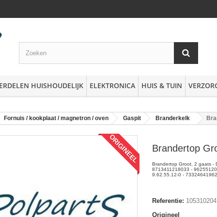
ERDELEN HUISHOUDELIJK
ELEKTRONICA
HUIS & TUIN
VERZOR
Fornuis / kookplaat / magnetron / oven
Gaspit
Branderkelk
Bra
ORIGINEEL
Brandertop Gro
Brandertop Groot, 2 gaats -
8713411218033 - 96255120
9.62.55.12-0 - 7332464196
Referentie:
105310204
Origineel