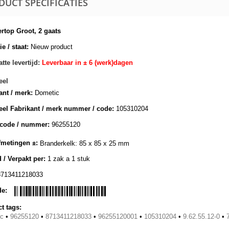
DUCT SPECIFICATIES
rtop Groot, 2 gaats
e / staat:
Nieuw product
tte levertijd:
Leverbaar in ± 6 (werk)dagen
eel
ant / merk:
Dometic
eel Fabrikant / merk nummer / code:
105310204
lcode / nummer:
96255120
metingen ±:
Branderkelk: 85 x 85 x 25 mm
 / Verpakt per:
1 zak a 1 stuk
8713411218033
de:
t tags:
ic
•
96255120
•
8713411218033
•
96255120001
•
105310204
•
9.62.55.12-0
•