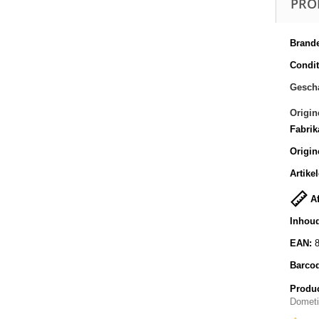
PRO
Brande
Conditi
Gescha
Origin
Fabrik
Origin
Artike
Af
Inhoud
EAN:
Barco
Produc
Domet