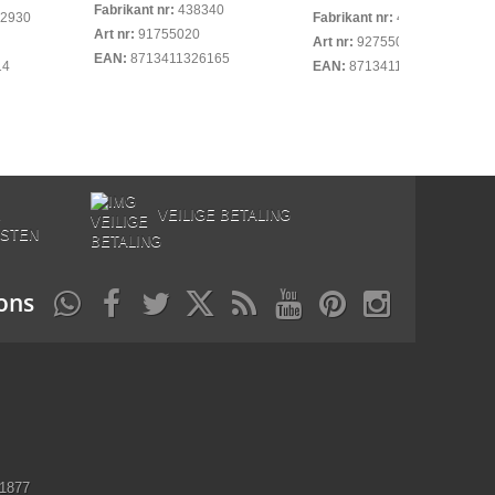
Fabrikant nr:
438340
2930
Fabrikant nr:
481936078398
Art nr:
91755020
Art nr:
92755040
EAN:
8713411326165
14
EAN:
8713411171758
E
VEILIGE BETALING
STEN
ons
11877