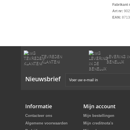
Fabrikant 
Art nr:
902
EAN:
8713
TEVREDEN
LEVERING I
KLANTEN!
BENELUX
Nieuwsbrief
Informatie
Mijn account
Contacteer ons
Mijn bestellingen
Algemene voorwaarden
Mijn creditnota's