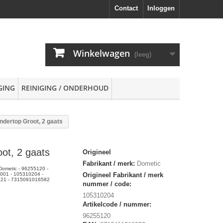
Contact
Inloggen
Winkelwagen
(leeg)
GING
REINIGING / ONDERHOUD
ndertop Groot, 2 gaats
ot, 2 gaats
Origineel
Fabrikant / merk:
Dometic
 Dometic - 96255120 -
001 - 105310204 -
Origineel Fabrikant / merk
221 - 7315091016582
nummer / code:
105310204
Artikelcode / nummer:
96255120