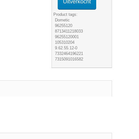
Uitverkocht
Product tags:
Dometic
96255120
8713411218033
96255120001
105310204
9.62.55.12-0
7332464196221
7315091016582