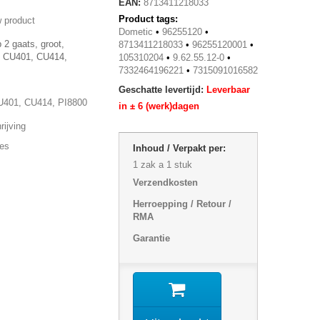
EAN:
8713411218033
Product tags:
 product
Dometic
•
96255120
•
 2 gaats, groot,
8713411218033
•
96255120001
•
m CU401, CU414,
105310204
•
9.62.55.12-0
•
7332464196221
•
7315091016582
Geschatte levertijd:
Leverbaar
U401, CU414, PI8800
in ± 6 (werk)dagen
ijving
ies
Inhoud / Verpakt per:
1 zak a 1 stuk
Verzendkosten
Herroepping / Retour /
RMA
Garantie