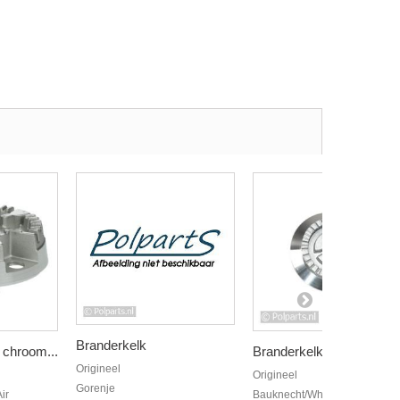
Branderkelk
 chroom...
Branderkelk 35mm H x...
Origineel
Origineel
Gorenje
ir
Bauknecht/Whirlpool