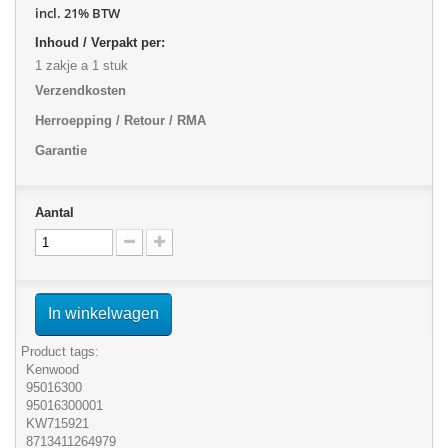
incl. 21% BTW
Inhoud / Verpakt per:
1 zakje a 1 stuk
Verzendkosten
Herroepping / Retour / RMA
Garantie
Aantal
In winkelwagen
Product tags:
Kenwood
95016300
95016300001
KW715921
8713411264979