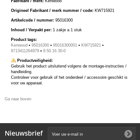
Fabrikant / merk:
Kenwood
Origineel Fabrikant / merk nummer / code:
KW715921
Artikelcode / nummer:
95016300
Inhoud / Verpakt per:
1 zakje a 1 stuk
Product tags:
Kenwood
•
95016300
•
95016300001
•
KW715921
•
8713411264979
•
9.50.16.30-0
Productveiligheid:
Gebruik het product uitsluitend volgens de montage-instructies /
handleiding.
Controleer voor gebruik of het onderdeel / accessoire geschikt is
voor uw apparaat.
Ga naar boven
Nieuwsbrief