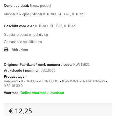
Conditie / staat:
Nieuw product
Klopper K-klopper, vlinder KHH300, KHH326, KHH321
Geschikt voor o.a.:
KHH300, KHH326, KHH321
Ga naar product omschrijving
Ga naar alle specificaties
Afdrukken
Origineel Fabrikant / merk nummer / code:
KW715921
Artikelcode / nummer:
95016300
Product tags:
Kenwood
•
95016300
•
95016300001
•
KW715921
•
8713411264979
•
9.50.16.30-0
Voorraad:
Online voorraad / leverbaar
€ 12,25