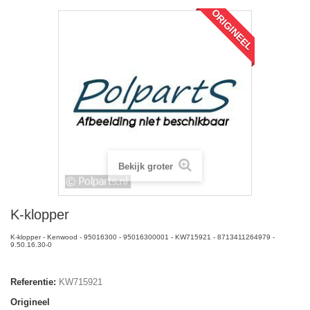
ORIGINEEL
Bekijk groter
K-klopper
K-klopper - Kenwood - 95016300 - 95016300001 - KW715921 - 8713411264979 -
9.50.16.30-0
Referentie:
KW715921
Origineel