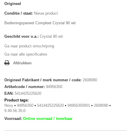
Origineel
Conditie / staat:
Nieuw product
Bedieningspaneel Compleet Crystal 90 wit
Geschikt voor o.a.:
Crystal 90 wit
Ga naar product omschrijving
Ga naar alle specificaties
Afdrukken
Origineel Fabrikant / merk nummer / code:
2608090
Artikelcode / nummer:
94956350
EAN:
5414425225620
Product tags:
Novy
•
94956350
•
5414425225620
•
94956350001
•
2608090
•
9.49.56.35-0
Voorraad:
Online voorraad / leverbaar