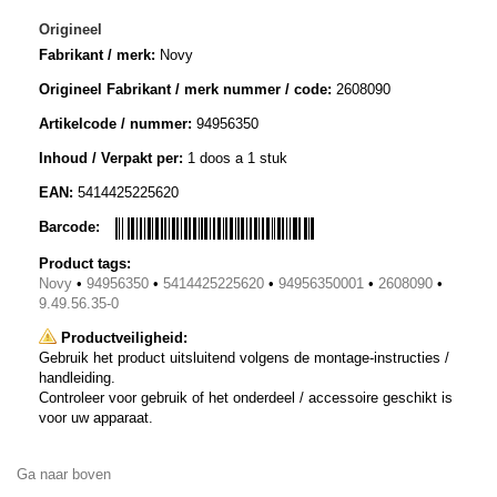
Origineel
Fabrikant / merk:
Novy
Origineel Fabrikant / merk nummer / code:
2608090
Artikelcode / nummer:
94956350
Inhoud / Verpakt per:
1 doos a 1 stuk
EAN:
5414425225620
Barcode:
Product tags:
Novy
•
94956350
•
5414425225620
•
94956350001
•
2608090
•
9.49.56.35-0
Productveiligheid:
Gebruik het product uitsluitend volgens de montage-instructies /
handleiding.
Controleer voor gebruik of het onderdeel / accessoire geschikt is
voor uw apparaat.
Ga naar boven