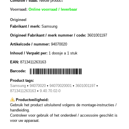
Conditie / staat:
Nieuw product
Voorraad:
Online voorraad / leverbaar
Origineel
Fabrikant / merk:
Samsung
Origineel Fabrikant / merk nummer / code:
3601001197
Artikelcode / nummer:
94070020
Inhoud / Verpakt per:
1 doosje a 1 stuk
EAN:
8713411263163
Barcode:
Product tags:
Samsung
•
94070020
•
94070020001
•
3601001197
•
8713411263163
•
9.40.70.02-0
Productveiligheid:
Gebruik het product uitsluitend volgens de montage-instructies /
handleiding.
Controleer voor gebruik of het onderdeel / accessoire geschikt is
voor uw apparaat.