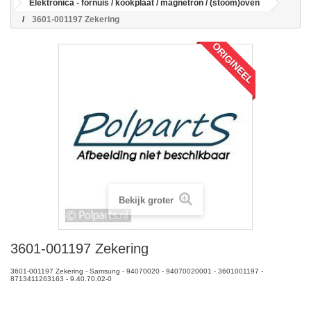
Elektronica - fornuis / kookplaat / magnetron / (stoom)oven
3601-001197 Zekering
ORIGINEEL
Bekijk groter
3601-001197 Zekering
3601-001197 Zekering - Samsung - 94070020 - 94070020001 - 3601001197 -
8713411263163 - 9.40.70.02-0