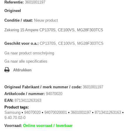
Referentie:
3601001197
Origineel
Conditie / staat:
Nieuw product
Zekering 15 Ampere CP1370S, CE100VS, MG28F303TCS
Geschikt voor o.a.:
CP1370S, CE100VS, MG28F303TCS
Ga naar product omschrijving
Ga naar alle specificaties
Afdrukken
Origineel Fabrikant / merk nummer / code:
3601001197
Artikelcode / nummer:
94070020
EAN:
8713411263163
Product tags:
Samsung
•
94070020
•
94070020001
•
3601001197
•
8713411263163
•
9.40.70.02-0
Voorraad:
Online voorraad / leverbaar