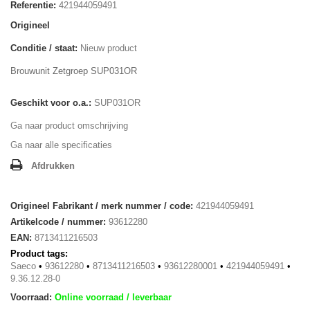
Referentie:
421944059491
Origineel
Conditie / staat:
Nieuw product
Brouwunit Zetgroep SUP031OR
Geschikt voor o.a.:
SUP031OR
Ga naar product omschrijving
Ga naar alle specificaties
Afdrukken
Origineel Fabrikant / merk nummer / code:
421944059491
Artikelcode / nummer:
93612280
EAN:
8713411216503
Product tags:
Saeco
•
93612280
•
8713411216503
•
93612280001
•
421944059491
•
9.36.12.28-0
Voorraad:
Online voorraad / leverbaar