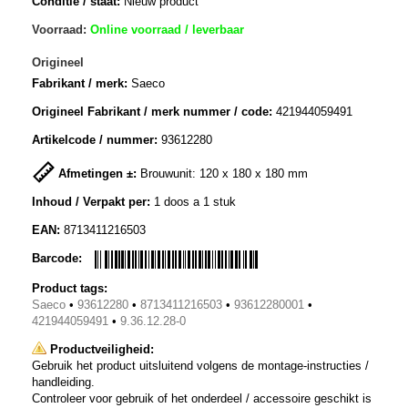
Conditie / staat:
Nieuw product
Voorraad:
Online voorraad / leverbaar
Origineel
Fabrikant / merk:
Saeco
Origineel Fabrikant / merk nummer / code:
421944059491
Artikelcode / nummer:
93612280
Afmetingen ±:
Brouwunit: 120 x 180 x 180 mm
Inhoud / Verpakt per:
1 doos a 1 stuk
EAN:
8713411216503
Barcode:
Product tags:
Saeco
•
93612280
•
8713411216503
•
93612280001
•
421944059491
•
9.36.12.28-0
Productveiligheid:
Gebruik het product uitsluitend volgens de montage-instructies /
handleiding.
Controleer voor gebruik of het onderdeel / accessoire geschikt is