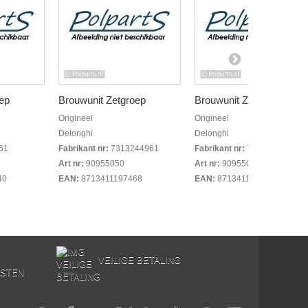
ep
Brouwunit Zetgroep
Brouwunit Zetgroep
Origineel
Origineel
Delonghi
Delonghi
61
Fabrikant nr:
7313244961
Fabrikant nr:
7313244971
Art nr:
90955050
Art nr:
90955090
40
EAN:
8713411197468
EAN:
8713411197505
E
VEILIGE BETALING
STEN