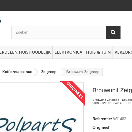
ERDELEN HUISHOUDELIJK
ELEKTRONICA
HUIS & TUIN
VERZOR
Koffiezetapparaat
Zetgroep
Brouwunit Zetgroep
ORIGINEEL
Brouwunit Zet
Brouwunit Zetgroep - DeLong
90942120001 - WI1482 - 9.
Referentie:
WI1482
Origineel