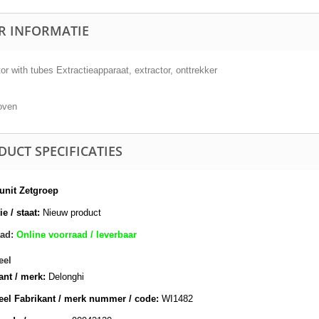
R INFORMATIE
or with tubes Extractieapparaat, extractor, onttrekker
oven
DUCT SPECIFICATIES
nit Zetgroep
e / staat:
Nieuw product
ad:
Online voorraad / leverbaar
eel
ant / merk:
Delonghi
eel Fabrikant / merk nummer / code:
WI1482