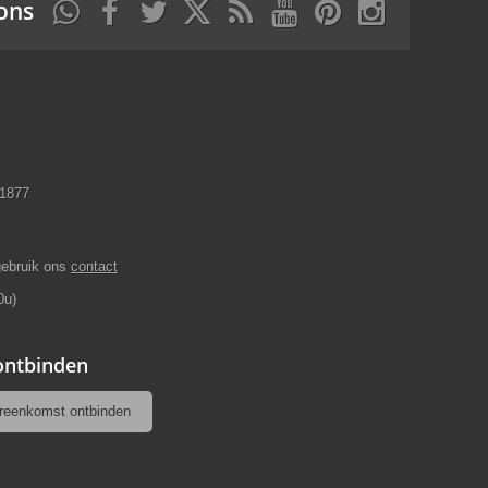
ons
11877
gebruik ons
contact
0u)
 ontbinden
reenkomst ontbinden