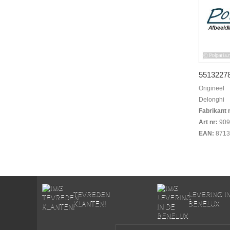
55132278
Origineel
Delonghi
Fabrikant 
Art nr:
909
EAN:
8713
TEVREDEN
LEVERING I
KLANTEN!
BENELUX