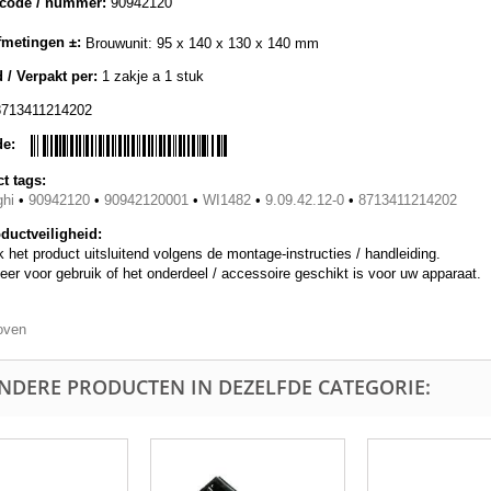
lcode / nummer:
90942120
metingen ±:
Brouwunit: 95 x 140 x 130 x 140 mm
 / Verpakt per:
1 zakje a 1 stuk
8713411214202
de:
t tags:
hi
•
90942120
•
90942120001
•
WI1482
•
9.09.42.12-0
•
8713411214202
ductveiligheid:
 het product uitsluitend volgens de montage-instructies / handleiding.
eer voor gebruik of het onderdeel / accessoire geschikt is voor uw apparaat.
oven
ANDERE PRODUCTEN IN DEZELFDE CATEGORIE: