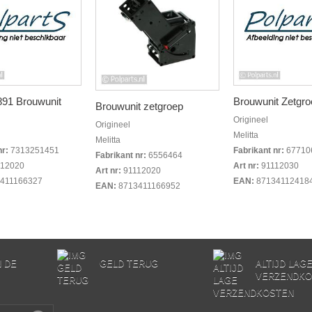
91 Brouwunit
Brouwunit Zetgro
Brouwunit zetgroep
Origineel
Origineel
Melitta
Melitta
nr:
7313251451
Fabrikant nr:
67710
Fabrikant nr:
6556464
12020
Art nr:
91112030
Art nr:
91112020
411166327
EAN:
87134112418
EAN:
8713411166952
N DE
GELD TERUG
ALTIJD LAG
VERZENDKO