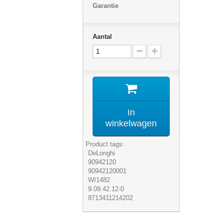
Garantie
Aantal
In
winkelwagen
Product tags:
DeLonghi
90942120
90942120001
WI1482
9.09.42.12-0
8713411214202