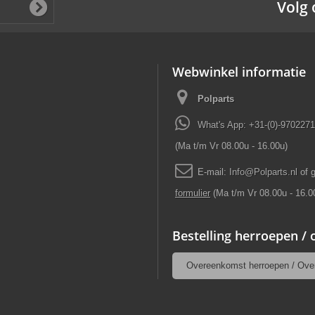
Volg 
Webwinkel informatie
Polparts
What's App: +31-(0)-970227
(Ma t/m Vr 08.00u - 16.00u)
E-mail:
Info
@
Polparts
.
nl
of 
formulier
(Ma t/m Vr 08.00u - 16.0
Bestelling herroepen /
Overeenkomst herroepen / Ove