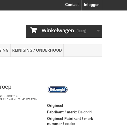
Contact
Inloggen
Winkelwagen
(leeg)
GING
REINIGING / ONDERHOUD
groep
hi - 90942120 -
09.42.12-0 - 8713411214202
Origineel
Fabrikant / merk:
Delonghi
Origineel Fabrikant / merk
nummer / code: