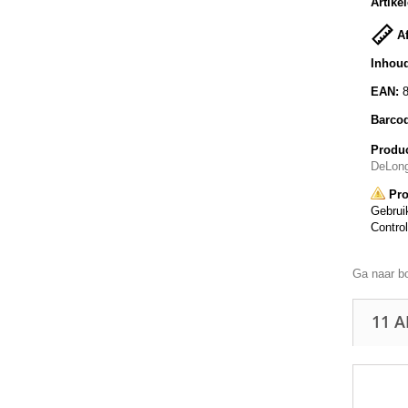
Artike
Af
Inhoud
EAN:
Barco
Produc
DeLong
Pro
Gebruik
Control
Ga naar b
11 