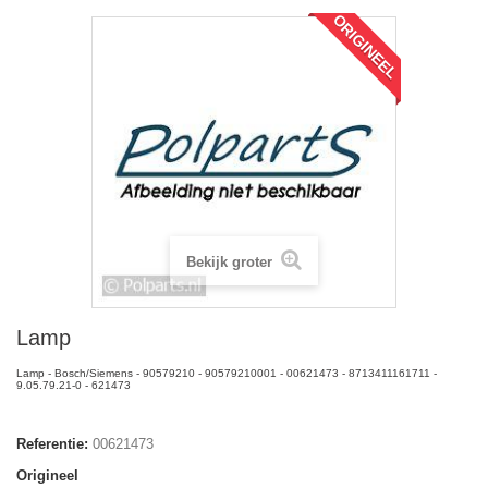
ORIGINEEL
Bekijk groter
Lamp
Lamp - Bosch/Siemens - 90579210 - 90579210001 - 00621473 - 8713411161711 -
9.05.79.21-0 - 621473
Referentie:
00621473
Origineel