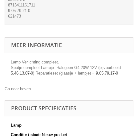
8713411161711
9.05.79.21-0
621473
MEER INFORMATIE
Lamp Verlichting compleet.
Spotje compleet Lampje: Halogeen G4 20W 12V (bijvoorbeeld:
5.46.13.07-0
) Reparatieset (glaasje + lampje) =
9.05.79.17-0
Ga naar boven
PRODUCT SPECIFICATIES
Lamp
Conditie / staat:
Nieuw product