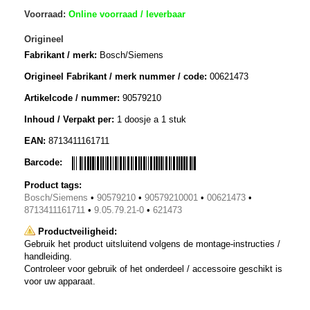
Voorraad:
Online voorraad / leverbaar
Origineel
Fabrikant / merk:
Bosch/Siemens
Origineel Fabrikant / merk nummer / code:
00621473
Artikelcode / nummer:
90579210
Inhoud / Verpakt per:
1 doosje a 1 stuk
EAN:
8713411161711
Barcode:
Product tags:
Bosch/Siemens
•
90579210
•
90579210001
•
00621473
•
8713411161711
•
9.05.79.21-0
•
621473
Productveiligheid:
Gebruik het product uitsluitend volgens de montage-instructies /
handleiding.
Controleer voor gebruik of het onderdeel / accessoire geschikt is
voor uw apparaat.