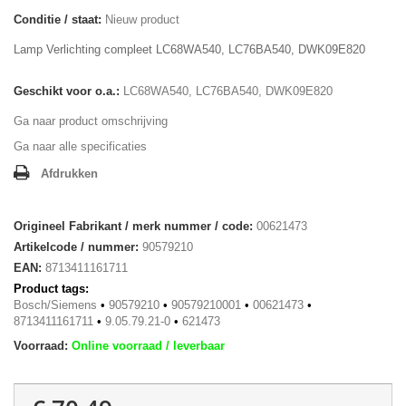
Conditie / staat:
Nieuw product
Lamp Verlichting compleet LC68WA540, LC76BA540, DWK09E820
Geschikt voor o.a.:
LC68WA540, LC76BA540, DWK09E820
Ga naar product omschrijving
Ga naar alle specificaties
Afdrukken
Origineel Fabrikant / merk nummer / code:
00621473
Artikelcode / nummer:
90579210
EAN:
8713411161711
Product tags:
Bosch/Siemens
•
90579210
•
90579210001
•
00621473
•
8713411161711
•
9.05.79.21-0
•
621473
Voorraad:
Online voorraad / leverbaar