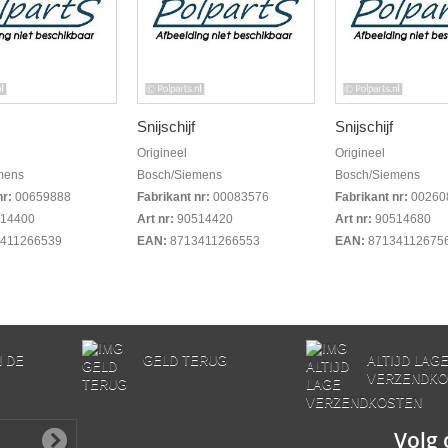
Snijschijf
Snijschijf
Origineel
Origineel
mens
Bosch/Siemens
Bosch/Siemens
nr:
00659888
Fabrikant nr:
00083576
Fabrikant nr:
00260
14400
Art nr:
90514420
Art nr:
90514680
411266539
EAN:
8713411266553
EAN:
87134112675
N DE
GELD TERUG
ALTIJD LAG
VERZENDKO
Volg 