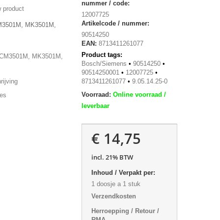
nummer / code:
 product
12007725
Artikelcode / nummer:
MCM3501M, MK3501M,
90514250
EAN:
8713411261077
Product tags:
CM3501M, MK3501M,
Bosch/Siemens
•
90514250
•
90514250001
•
12007725
•
ijving
8713411261077
•
9.05.14.25-0
Voorraad:
Online voorraad /
ies
leverbaar
€ 14,75
incl. 21% BTW
Inhoud / Verpakt per:
1 doosje a 1 stuk
Verzendkosten
Herroepping / Retour /
RMA