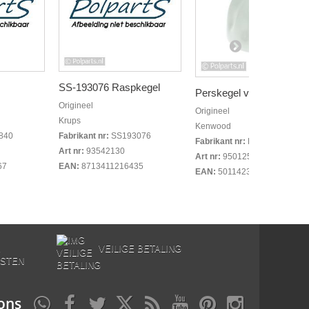
SS-193076 Raspkegel
Perskegel van...
Origineel
Origineel
Krups
Kenwood
840
Fabrikant nr:
SS193076
Fabrikant nr:
KW663759
Art nr:
93542130
Art nr:
95012580
67
EAN:
8713411216435
EAN:
5011423826660
E
VEILIGE BETALING
STEN
ons