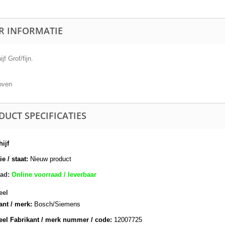
R INFORMATIE
jf Grof/fijn.
oven
DUCT SPECIFICATIES
hijf
e / staat:
Nieuw product
ad:
Online voorraad / leverbaar
eel
ant / merk:
Bosch/Siemens
eel Fabrikant / merk nummer / code:
12007725