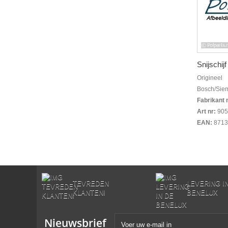
Snijschijf
Origineel
Bosch/Sie
Fabrikant 
Art nr:
905
EAN:
8713
TEVREDEN
LEVERING I
KLANTEN!
BENELUX
Nieuwsbrief