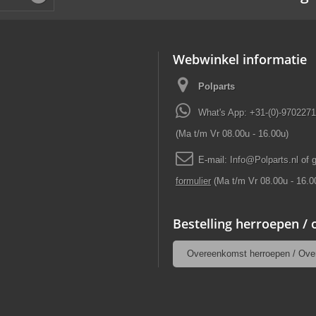
Webwinkel informatie
Polparts
What's App: +31-(0)-970227
(Ma t/m Vr 08.00u - 16.00u)
E-mail:
Info
@
Polparts
.
nl
of 
formulier
(Ma t/m Vr 08.00u - 16.0
Bestelling herroepen /
Overeenkomst herroepen / Ove