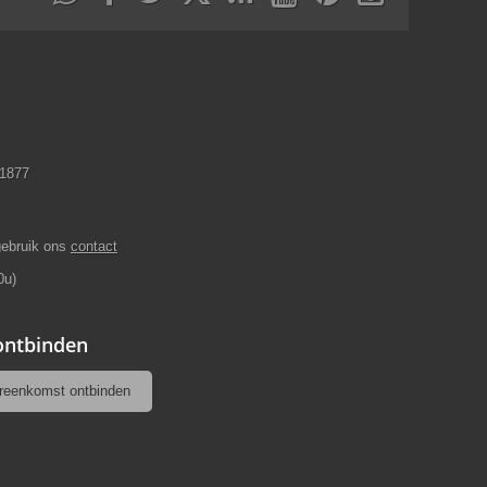
11877
gebruik ons
contact
0u)
 ontbinden
reenkomst ontbinden