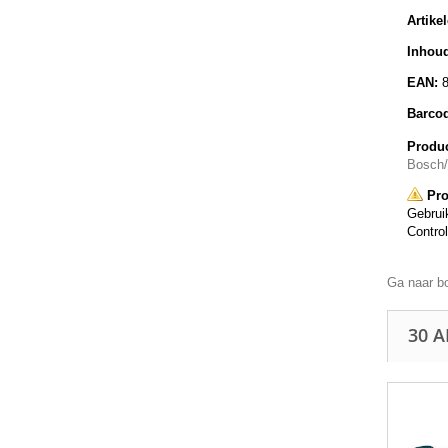
Artike
Inhoud
EAN:
Barco
Produc
Bosch
Pro
Gebruik
Control
Ga naar b
30 