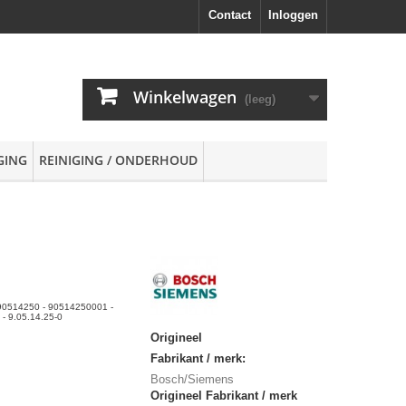
Contact
Inloggen
Winkelwagen
(leeg)
GING
REINIGING / ONDERHOUD
- 90514250 - 90514250001 -
- 9.05.14.25-0
Origineel
Fabrikant / merk:
Bosch/Siemens
Origineel Fabrikant / merk