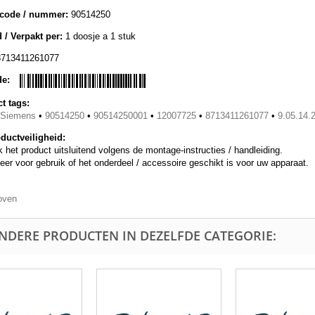
lcode / nummer:
90514250
 / Verpakt per:
1 doosje a 1 stuk
8713411261077
de:
t tags:
/Siemens
•
90514250
•
90514250001
•
12007725
•
8713411261077
•
9.05.14.
ductveiligheid:
 het product uitsluitend volgens de montage-instructies / handleiding.
eer voor gebruik of het onderdeel / accessoire geschikt is voor uw apparaat.
oven
ANDERE PRODUCTEN IN DEZELFDE CATEGORIE: