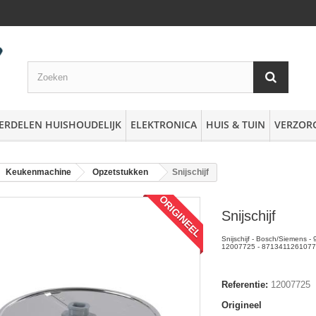
ERDELEN HUISHOUDELIJK
ELEKTRONICA
HUIS & TUIN
VERZOR
Keukenmachine
Opzetstukken
Snijschijf
ORIGINEEL
Snijschijf
Snijschijf - Bosch/Siemens 
12007725 - 8713411261077 
Referentie:
12007725
Origineel