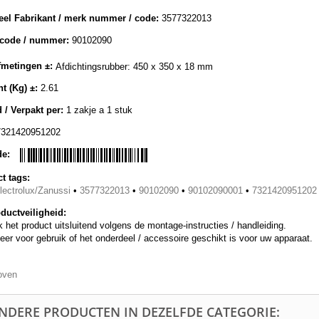
eel Fabrikant / merk nummer / code:
3577322013
lcode / nummer:
90102090
metingen ±:
Afdichtingsrubber: 450 x 350 x 18 mm
t (Kg) ±:
2.61
 / Verpakt per:
1 zakje a 1 stuk
7321420951202
de:
t tags:
ectrolux/Zanussi
•
3577322013
•
90102090
•
90102090001
•
7321420951202
ductveiligheid:
 het product uitsluitend volgens de montage-instructies / handleiding.
eer voor gebruik of het onderdeel / accessoire geschikt is voor uw apparaat.
oven
ANDERE PRODUCTEN IN DEZELFDE CATEGORIE: