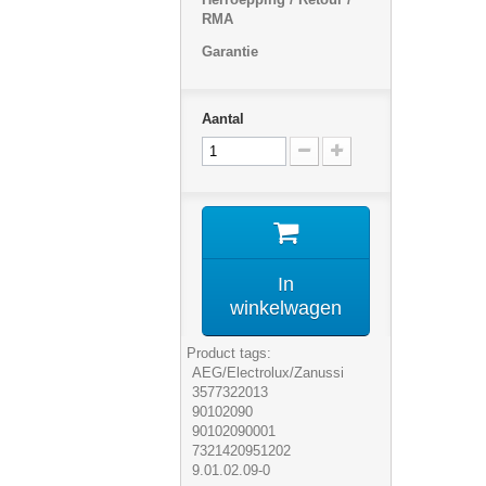
RMA
Garantie
Aantal
In
winkelwagen
Product tags:
AEG/Electrolux/Zanussi
3577322013
90102090
90102090001
7321420951202
9.01.02.09-0