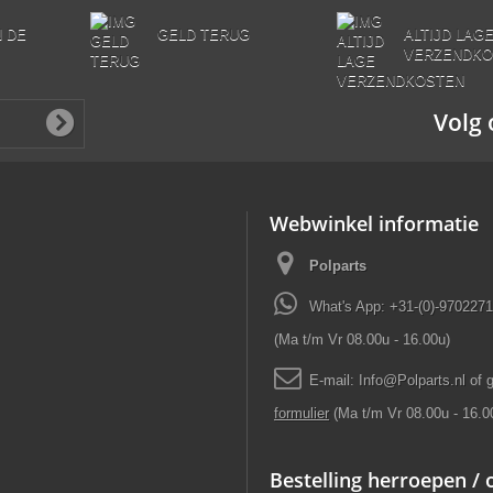
N DE
GELD TERUG
ALTIJD LAG
VERZENDKO
Volg 
Webwinkel informatie
Polparts
What's App: +31-(0)-970227
(Ma t/m Vr 08.00u - 16.00u)
E-mail:
Info
@
Polparts
.
nl
of 
formulier
(Ma t/m Vr 08.00u - 16.0
Bestelling herroepen /