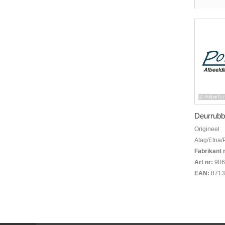
Deurrubb
Origineel
Atag/Etna/
Fabrikant 
Art nr:
906
EAN:
8713