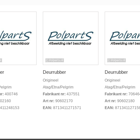
er
Deurrubber
Deurrubber
Origineel
Origineel
Pelgrim
Atag/Etna/Pelgrim
Atag/Etna/Pelgrim
nr:
400746
Fabrikant nr:
437551
Fabrikant nr:
70646
02160
Art nr:
90602170
Art nr:
90602180
411248153
EAN:
8713411271571
EAN:
87134112715