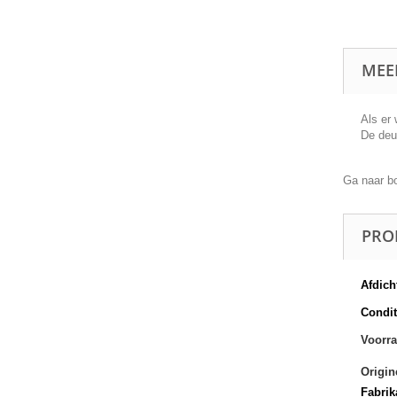
MEE
Als er
De deu
Ga naar b
PRO
Afdich
Conditi
Voorra
Origin
Fabrik