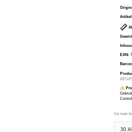
Origin
Artike
Af
Gewich
Inhoud
EAN:
Barco
Produc
AEG/El
Pro
Gebruik
Control
Ga naar b
30 