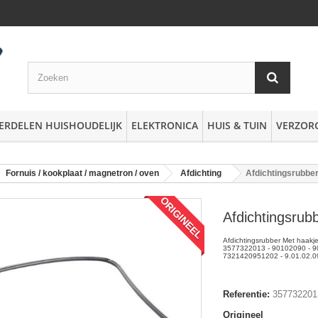
ERDELEN HUISHOUDELIJK
ELEKTRONICA
HUIS & TUIN
VERZOR
Fornuis / kookplaat / magnetron / oven
Afdichting
Afdichtingsrubbe
ORIGINEEL
Afdichtingsrub
Afdichtingsrubber Met haakje
3577322013 - 90102090 - 9
7321420951202 - 9.01.02.0
Referentie:
357732201
Origineel