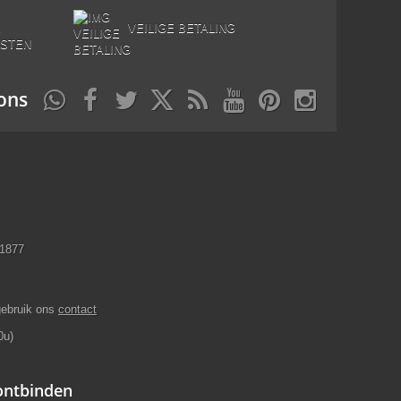
E
VEILIGE BETALING
STEN
ons
11877
gebruik ons
contact
0u)
 ontbinden