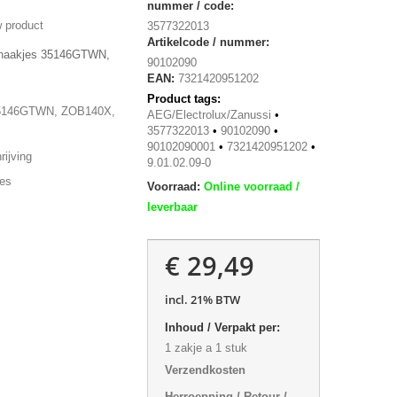
nummer / code:
 product
3577322013
Artikelcode / nummer:
t haakjes 35146GTWN,
90102090
EAN:
7321420951202
Product tags:
5146GTWN, ZOB140X,
AEG/Electrolux/Zanussi
•
3577322013
•
90102090
•
90102090001
•
7321420951202
•
ijving
9.01.02.09-0
ies
Voorraad:
Online voorraad /
leverbaar
€ 29,49
incl. 21% BTW
Inhoud / Verpakt per:
1 zakje a 1 stuk
Verzendkosten
Herroepping / Retour /