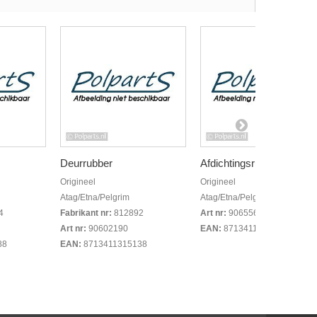
Deurrubber
Afdichtingsrubber
Origineel
Origineel
Atag/Etna/Pelgrim
Atag/Etna/Pelgrim
4
Fabrikant nr:
812892
Art nr:
90655620
Art nr:
90602190
EAN:
8713411327117
88
EAN:
8713411315138