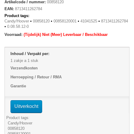
Artikelcode / nummer:
00858120
EAN:
8713411262784
Product tags:
Candy/Hoover
•
00858120
•
00858120001
•
41041525
•
8713411262784
•
0.08.58.12-0
Voorraad:
(Tijdelijk) Niet (Meer) Leverbaar / Beschikbaar
Inhoud / Verpakt per:
1 zakje a 1 stuk
Verzendkosten
Herroepping / Retour / RMA
Garantie
Uitverkocht
Product tags:
Candy/Hoover
00858120
00858120001