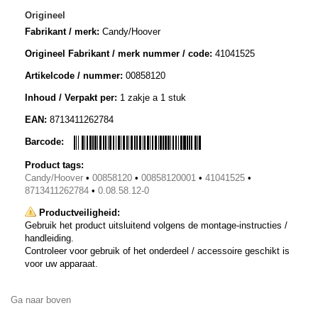
Origineel
Fabrikant / merk:
Candy/Hoover
Origineel Fabrikant / merk nummer / code:
41041525
Artikelcode / nummer:
00858120
Inhoud / Verpakt per:
1 zakje a 1 stuk
EAN:
8713411262784
Barcode:
Product tags:
Candy/Hoover
•
00858120
•
00858120001
•
41041525
•
8713411262784
•
0.08.58.12-0
Productveiligheid:
Gebruik het product uitsluitend volgens de montage-instructies /
handleiding.
Controleer voor gebruik of het onderdeel / accessoire geschikt is
voor uw apparaat.
Ga naar boven