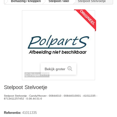
Behuizing / knoppen
Stelpoot / wiel
Stelpoot Stelvoetje
ORIGINEEL
Bekijk groter
Stelpoot Stelvoetje
Stelpoot Stelvoetje - Candy/Hoover - 00844010 - 00844010001 - 41011335 -
8713411257452 - 0.08.44.01-0
Referentie:
41011335