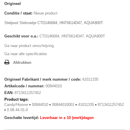
Origineel
Conditie / staat:
Nieuw product
Stelpoot Stelvoetje CTD146684, HNT6614D47, AQUA800T
Geschikt voor o.a.:
CTD146684, HNT6614D47, AQUA800T
Ga naar product omschrijving
Ga naar alle specificaties
Afdrukken
Origineel Fabrikant / merk nummer / code:
41011335
Artikelcode / nummer:
00844010
EAN:
8713411257452
Product tags:
Candy/Hoover
•
00844010
•
00844010001
•
41011335
•
8713411257452
•
0.08.44.01-0
Geschatte levertijd:
Leverbaar in ± 10 (werk)dagen