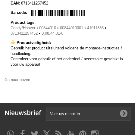
EAN:
8713411257452
Barcode:
Product tags:
Candy/Hoover
•
00844010
•
00844010001
•
41011335
•
8713411257452
•
0.08.44.01-0
Productveiligheid:
Gebruik het product uitsluitend volgens de montage-instructies /
handleiding.
Controleer voor gebruik of het onderdeel / accessoire geschikt is
voor uw apparaat.
Ga naar boven
Nieuwsbrief