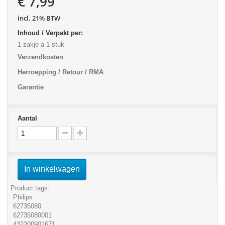
€ 7,99
incl. 21% BTW
Inhoud / Verpakt per:
1 zakje a 1 stuk
Verzendkosten
Herroepping / Retour / RMA
Garantie
Aantal
In winkelwagen
Product tags:
Philips
62735080
62735080001
432200901671