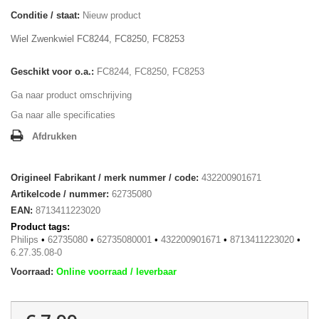
Conditie / staat:
Nieuw product
Wiel Zwenkwiel FC8244, FC8250, FC8253
Geschikt voor o.a.:
FC8244, FC8250, FC8253
Ga naar product omschrijving
Ga naar alle specificaties
Afdrukken
Origineel Fabrikant / merk nummer / code:
432200901671
Artikelcode / nummer:
62735080
EAN:
8713411223020
Product tags:
Philips
•
62735080
•
62735080001
•
432200901671
•
8713411223020
•
6.27.35.08-0
Voorraad:
Online voorraad / leverbaar