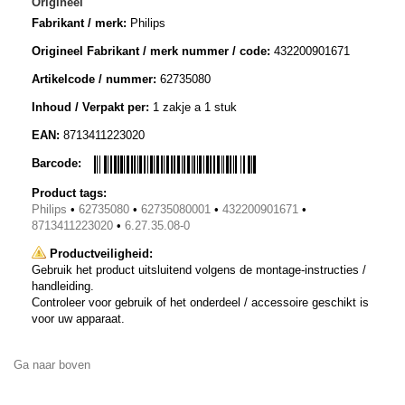
Origineel
Fabrikant / merk:
Philips
Origineel Fabrikant / merk nummer / code:
432200901671
Artikelcode / nummer:
62735080
Inhoud / Verpakt per:
1 zakje a 1 stuk
EAN:
8713411223020
Barcode:
Product tags:
Philips
•
62735080
•
62735080001
•
432200901671
•
8713411223020
•
6.27.35.08-0
Productveiligheid:
Gebruik het product uitsluitend volgens de montage-instructies /
handleiding.
Controleer voor gebruik of het onderdeel / accessoire geschikt is
voor uw apparaat.
Ga naar boven