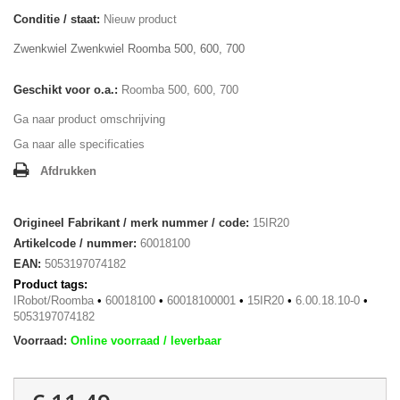
Conditie / staat:
Nieuw product
Zwenkwiel Zwenkwiel Roomba 500, 600, 700
Geschikt voor o.a.:
Roomba 500, 600, 700
Ga naar product omschrijving
Ga naar alle specificaties
Afdrukken
Origineel Fabrikant / merk nummer / code:
15IR20
Artikelcode / nummer:
60018100
EAN:
5053197074182
Product tags:
IRobot/Roomba
•
60018100
•
60018100001
•
15IR20
•
6.00.18.10-0
•
5053197074182
Voorraad:
Online voorraad / leverbaar