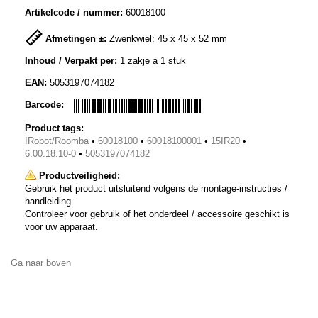
Artikelcode / nummer:
60018100
Afmetingen ±:
Zwenkwiel: 45 x 45 x 52 mm
Inhoud / Verpakt per:
1 zakje a 1 stuk
EAN:
5053197074182
Barcode:
Product tags:
IRobot/Roomba
•
60018100
•
60018100001
•
15IR20
•
6.00.18.10-0
•
5053197074182
Productveiligheid:
Gebruik het product uitsluitend volgens de montage-instructies /
handleiding.
Controleer voor gebruik of het onderdeel / accessoire geschikt is
voor uw apparaat.
Ga naar boven