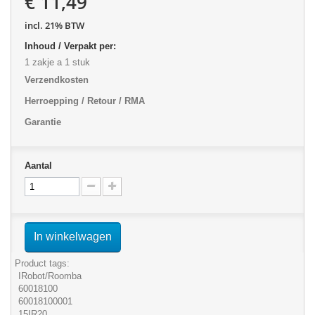
€ 11,49
incl. 21% BTW
Inhoud / Verpakt per:
1 zakje a 1 stuk
Verzendkosten
Herroepping / Retour / RMA
Garantie
Aantal
In winkelwagen
Product tags:
IRobot/Roomba
60018100
60018100001
15IR20