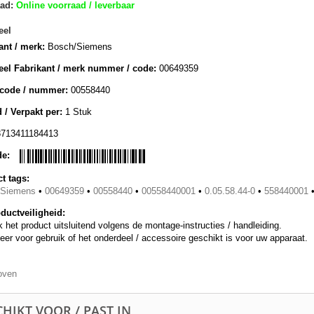
ad:
Online voorraad / leverbaar
eel
ant / merk:
Bosch/Siemens
eel Fabrikant / merk nummer / code:
00649359
lcode / nummer:
00558440
 / Verpakt per:
1 Stuk
8713411184413
de:
t tags:
/Siemens
•
00649359
•
00558440
•
00558440001
•
0.05.58.44-0
•
558440001
ductveiligheid:
 het product uitsluitend volgens de montage-instructies / handleiding.
eer voor gebruik of het onderdeel / accessoire geschikt is voor uw apparaat.
oven
HIKT VOOR / PAST IN