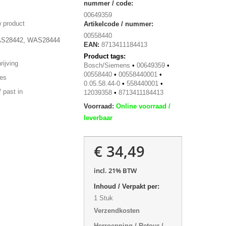
nummer / code:
00649359
 product
Artikelcode / nummer:
00558440
WAS28442, WAS28444
EAN:
8713411184413
Product tags:
ijving
Bosch/Siemens
•
00649359
•
00558440
•
00558440001
•
ies
0.05.58.44-0
•
558440001
•
 past in
12039358
•
8713411184413
Voorraad:
Online voorraad /
leverbaar
€ 34,49
incl. 21% BTW
Inhoud / Verpakt per:
1 Stuk
Verzendkosten
Herroepping / Retour /