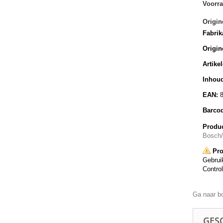
Voorra
Origin
Fabrik
Origin
Artike
Inhoud
EAN:
Barco
Produc
Bosch
Pro
Gebruik
Control
Ga naar b
GESC