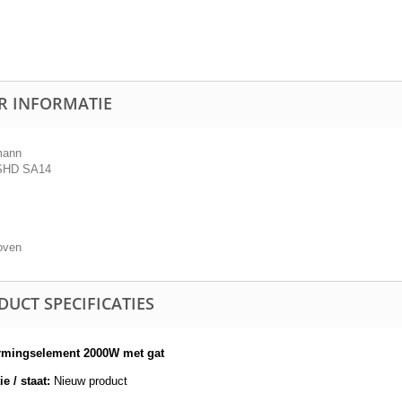
R INFORMATIE
mann
SHD SA14
oven
DUCT SPECIFICATIES
rmingselement 2000W met gat
e / staat:
Nieuw product