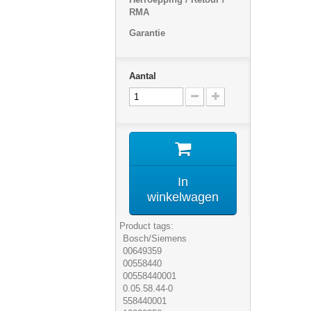
RMA
Garantie
Aantal
In
winkelwagen
Product tags:
Bosch/Siemens
00649359
00558440
00558440001
0.05.58.44-0
558440001