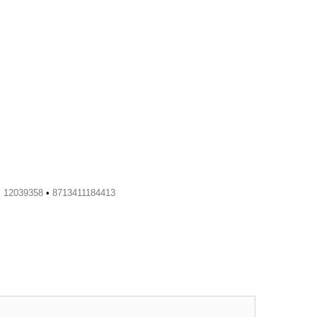
•
12039358
•
8713411184413