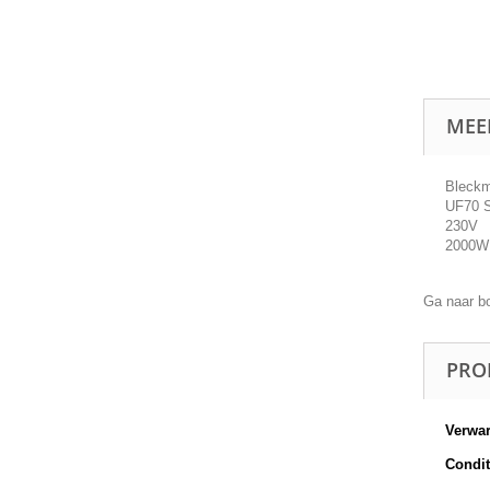
MEE
Bleck
UF70 
230V
2000W
Ga naar b
PRO
Verwa
Conditi