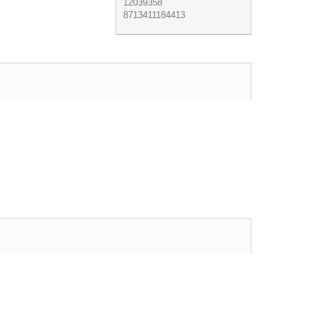
12039358
8713411184413