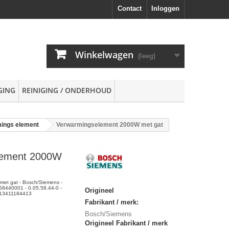
Contact
Inloggen
Winkelwagen
(leeg)
GING
REINIGING / ONDERHOUD
ings element
Verwarmingselement 2000W met gat
lement 2000W
et gat - Bosch/Siemens -
8440001 - 0.05.58.44-0 -
Origineel
713411184413
Fabrikant / merk:
Bosch/Siemens
Origineel Fabrikant / merk