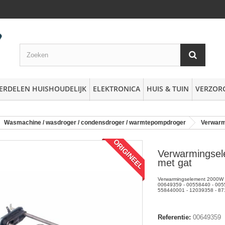
ERDELEN HUISHOUDELIJK
ELEKTRONICA
HUIS & TUIN
VERZOR
Wasmachine / wasdroger / condensdroger / warmtepompdroger
Verwarm
ORIGINEEL
Verwarmingse
met gat
Verwarmingselement 2000W m
00649359 - 00558440 - 0055
558440001 - 12039358 - 8
Referentie:
00649359