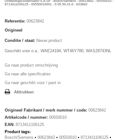
Ontstoringscondensator 0,47uF - Bosch/Siemens - 00623842 - 00550010 -
8713411106125 - 00550010001 - 0.05.50.01-0 - 623842
Referentie:
00623842
Origineel
Conditie / staat:
Nieuw product
Geschikt voor o.a.: WAE24194, WT46Y780, WAS28743NL
Ga naar product omschrijving
Ga naar alle specificaties
Ga naar geschikt voor / past in
Afdrukken
Origineel Fabrikant / merk nummer / code:
00623842
Artikelcode / nummer:
00550010
EAN:
8713411106125
Product tags:
Bosch/Siemens
•
00623842
•
00550010
•
8713411106125
•