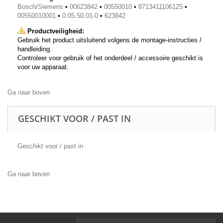
Bosch/Siemens
•
00623842
•
00550010
•
8713411106125
•
00550010001
•
0.05.50.01-0
•
623842
Productveiligheid:
Gebruik het product uitsluitend volgens de montage-instructies /
handleiding.
Controleer voor gebruik of het onderdeel / accessoire geschikt is
voor uw apparaat.
Ga naar boven
GESCHIKT VOOR / PAST IN
Geschikt voor / past in
Ga naar boven