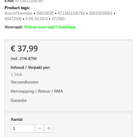
EAN:
8713411105760
Product tags:
Bosch/Siemens
•
00533030
•
8713411105760
•
00533030001
•
00472560
•
0.05.33.03-0
•
472560
Voorraad:
Online voorraad / leverbaar
€ 37,99
incl. 21% BTW
Inhoud / Verpakt per:
1 Stuk
Verzendkosten
Herroepping / Retour / RMA
Garantie
Aantal