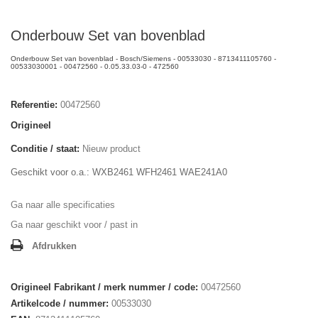
Onderbouw Set van bovenblad
Onderbouw Set van bovenblad - Bosch/Siemens - 00533030 - 8713411105760 -
00533030001 - 00472560 - 0.05.33.03-0 - 472560
Referentie:
00472560
Origineel
Conditie / staat:
Nieuw product
Geschikt voor o.a.: WXB2461 WFH2461 WAE241A0
Ga naar alle specificaties
Ga naar geschikt voor / past in
Afdrukken
Origineel Fabrikant / merk nummer / code:
00472560
Artikelcode / nummer:
00533030