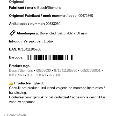
Origineel
Fabrikant / merk:
Bosch/Siemens
Origineel Fabrikant / merk nummer / code:
00472560
Artikelcode / nummer:
00533030
Afmetingen ±:
Bovenblad: 590 x 482 x 30 mm
Inhoud / Verpakt per:
1 Stuk
EAN:
8713411105760
Barcode:
Product tags:
Bosch/Siemens
•
00533030
•
8713411105760
•
00533030001
•
00472560
•
0.05.33.03-0
•
472560
Productveiligheid:
Gebruik het product uitsluitend volgens de montage-instructies /
handleiding.
Controleer voor gebruik of het onderdeel / accessoire geschikt is
voor uw apparaat.
Ga naar boven