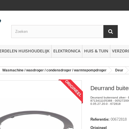
ERDELEN HUISHOUDELIJK
ELEKTRONICA
HUIS & TUIN
VERZOR
Wasmachine / wasdroger / condensdroger / warmtepompdroger
Deur
ORIGINEEL
Deurrand buite
Deurrand buitenrand zilver 
8713411105388 - 005272000
0.05.27.20-0 - 672818
Referentie:
00672818
Origineel