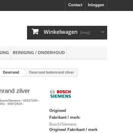
Contact
Inloggen
Winkelwagen
(leeg)
GING
REINIGING / ONDERHOUD
Deurrand
Deurrand buitenrand zilver
nrand zilver
- Bosch/Siemens - 00527200 -
01 - 00672818 -
Origineel
Fabrikant / merk:
Bosch/Siemens
Origineel Fabrikant / merk