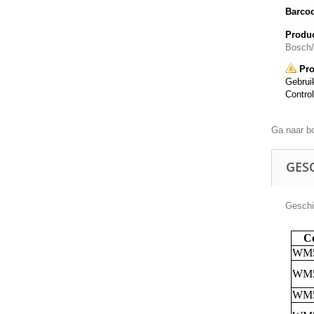
Barco
Produc
Bosch
Pro
Gebruik
Control
Ga naar b
GESC
Geschik