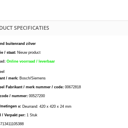
DUCT SPECIFICATIES
nd buitenrand zilver
e / staat:
Nieuw product
ad:
Online voorraad / leverbaar
eel
ant / merk:
Bosch/Siemens
eel Fabrikant / merk nummer / code:
00672818
lcode / nummer:
00527200
metingen ±:
Deurrand: 420 x 420 x 24 mm
 / Verpakt per:
1 Stuk
8713411105388