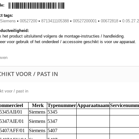
de:
t tags:
/Siemens
•
00527200
•
8713411105388
•
00527200001
•
00672818
•
0.05.27.2
ductveiligheid:
 het product uitsluitend volgens de montage-instructies / handleiding.
eer voor gebruik of het onderdeel / accessoire geschikt is voor uw apparaat.
oven
HIKT VOOR / PAST IN
t voor / past in