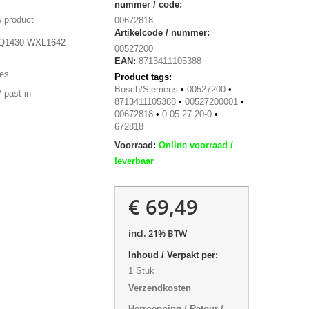
nummer / code:
 product
00672818
Artikelcode / nummer:
WIQ1430 WXL1642
00527200
EAN:
8713411105388
ies
Product tags:
Bosch/Siemens
•
00527200
•
 past in
8713411105388
•
00527200001
•
00672818
•
0.05.27.20-0
•
672818
Voorraad:
Online voorraad /
leverbaar
€ 69,49
incl. 21% BTW
Inhoud / Verpakt per:
1 Stuk
Verzendkosten
Herroepping / Retour /