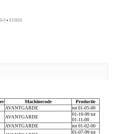
0-0
•
672818