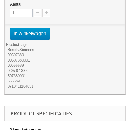
Aantal
In winkelwagen
Product tags:
Bosch/Siemens
00507380
00507380001
00656689
0.05.07.38-0
507380001
656689
8713411184031
PRODUCT SPECIFICATIES
Slang kuip pomp