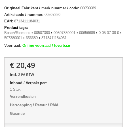
Origineel Fabrikant / merk nummer / code:
00656689
Artikelcode / nummer:
00507380
EAN:
8713411184031
Product tags:
Bosch/Siemens
•
00507380
•
00507380001
•
00656689
•
0.05.07.38-0
•
507380001
•
656689
•
8713411184031
Voorraad:
Online voorraad / leverbaar
€ 20,49
incl. 21% BTW
Inhoud / Verpakt per:
1 Stuk
Verzendkosten
Herroepping / Retour / RMA
Garantie