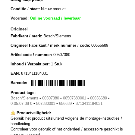
Conditie / staat:
Nieuw product
Voorraad:
Online voorraad / leverbaar
Origineel
Fabrikant / merk:
Bosch/Siemens
Origineel Fabrikant / merk nummer / code:
00656689
Artikelcode / nummer:
00507380
Inhoud / Verpakt per:
1 Stuk
EAN:
8713411184031
Barcode:
Product tags:
Bosch/Siemens
•
00507380
•
00507380001
•
00656689
•
0.05.07.38-0
•
507380001
•
656689
•
8713411184031
Productveiligheid:
Gebruik het product uitsluitend volgens de montage-instructies /
handleiding.
Controleer voor gebruik of het onderdeel / accessoire geschikt is
voor uw apparaat.