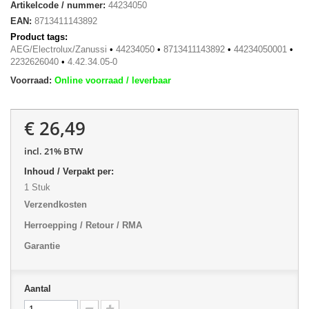
Artikelcode / nummer:
44234050
EAN:
8713411143892
Product tags:
AEG/Electrolux/Zanussi
•
44234050
•
8713411143892
•
44234050001
•
2232626040
•
4.42.34.05-0
Voorraad:
Online voorraad / leverbaar
€ 26,49
incl. 21% BTW
Inhoud / Verpakt per:
1 Stuk
Verzendkosten
Herroepping / Retour / RMA
Garantie
Aantal