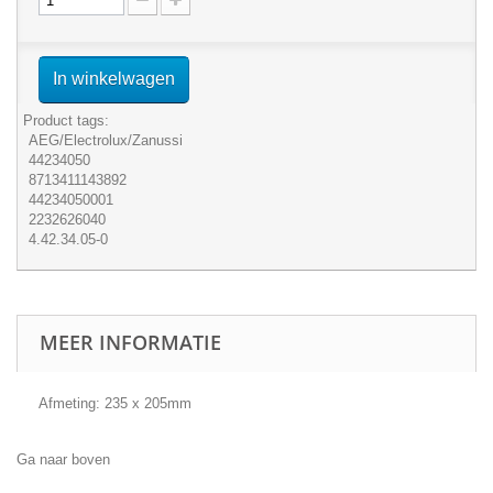
In winkelwagen
Product tags:
AEG/Electrolux/Zanussi
44234050
8713411143892
44234050001
2232626040
4.42.34.05-0
MEER INFORMATIE
Afmeting: 235 x 205mm
Ga naar boven