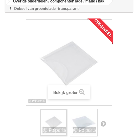
Overige onderdelen / componenten lade / mand / bak
Deksel van groentelade -transparant-
ORIGINEEL
Bekijk groter