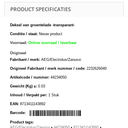
PRODUCT SPECIFICATIES
Deksel van groentelade -transparant-
Conditie / staat:
Nieuw product
Voorraad:
Online voorraad / leverbaar
Origineel
Fabrikant / merk:
AEG/Electrolux/Zanussi
Origineel Fabrikant / merk nummer / code:
2232626040
Artikelcode / nummer:
44234050
Gewicht (Kg) ±:
0.03
Inhoud / Verpakt per:
1 Stuk
EAN:
8713411143892
Barcode:
Product tags:
AEG/Electrolux/Zanussi
•
44234050
•
8713411143892
•