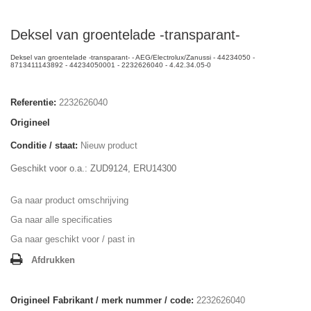
Deksel van groentelade -transparant-
Deksel van groentelade -transparant- - AEG/Electrolux/Zanussi - 44234050 -
8713411143892 - 44234050001 - 2232626040 - 4.42.34.05-0
Referentie:
2232626040
Origineel
Conditie / staat:
Nieuw product
Geschikt voor o.a.: ZUD9124, ERU14300
Ga naar product omschrijving
Ga naar alle specificaties
Ga naar geschikt voor / past in
Afdrukken
Origineel Fabrikant / merk nummer / code:
2232626040