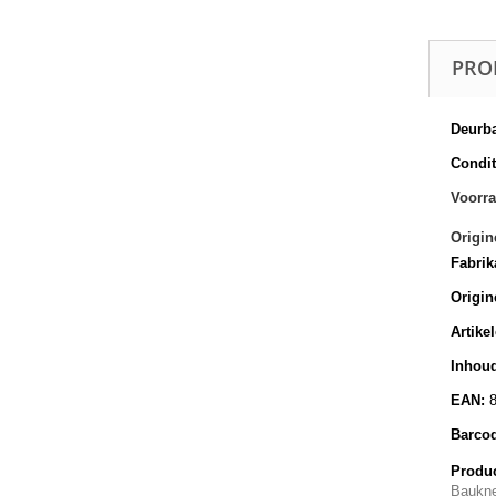
PRO
Deurba
Conditi
Voorra
Origin
Fabrik
Origin
Artike
Inhoud
EAN:
Barco
Produc
Baukne