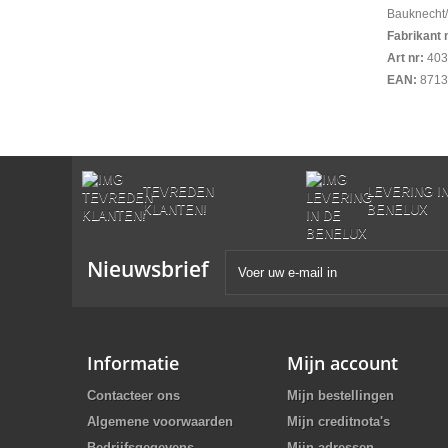
Bauknecht/
Fabrikant 
Art nr:
403
EAN:
8713
TEVREDEN
LEVERING I
KLANTEN!
BENELUX
Nieuwsbrief
Informatie
Mijn account
Contacteer ons
Mijn bestellingen
Algemene voorwaarden
Mijn creditnota's
Bedrijfsgegevens
Mijn adressen