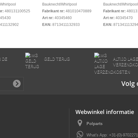
Whirlpool
Bauknecht/Whirlpool
Bauknecht/Whirlpool
nr:
480131100525
Fabrikant nr:
481010470889
Fabrikant nr:
48013
45430
Art nr:
40345460
Art nr:
40345470
411132902
EAN:
8713411132933
EAN:
87134111329
N DE
GELD TERUG
ALTIJD LAG
VERZENDKO
Volg 
Webwinkel informatie
Polparts
What's App: +31-(0)-970227