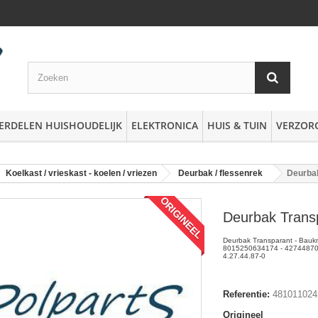
ERDELEN HUISHOUDELIJK
ELEKTRONICA
HUIS & TUIN
VERZOR
Koelkast / vrieskast - koelen / vriezen
Deurbak / flessenrek
Deurba
ORIGINEEL
Deurbak Trans
Deurbak Transparant - Baukn
8015250634174 - 42744870
4.27.44.87-0
Referentie:
481011024
Origineel