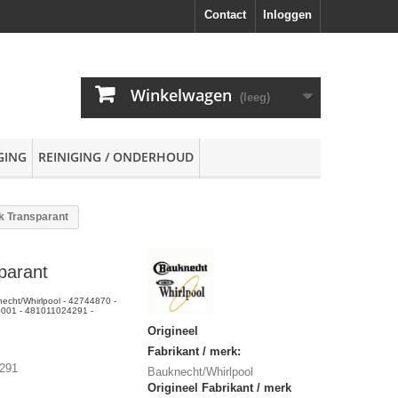
Contact
Inloggen
Winkelwagen
(leeg)
GING
REINIGING / ONDERHOUD
k Transparant
parant
echt/Whirlpool - 42744870 -
001 - 481011024291 -
Origineel
Fabrikant / merk:
291
Bauknecht/Whirlpool
Origineel Fabrikant / merk