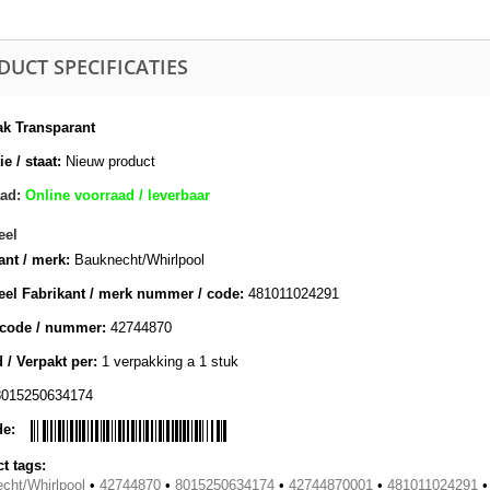
DUCT SPECIFICATIES
k Transparant
e / staat:
Nieuw product
ad:
Online voorraad / leverbaar
eel
ant / merk:
Bauknecht/Whirlpool
eel Fabrikant / merk nummer / code:
481011024291
lcode / nummer:
42744870
 / Verpakt per:
1 verpakking a 1 stuk
8015250634174
de:
t tags:
cht/Whirlpool
•
42744870
•
8015250634174
•
42744870001
•
481011024291