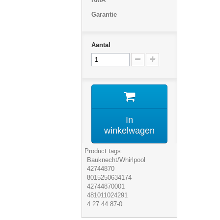
Garantie
Aantal
In
winkelwagen
Product tags:
Bauknecht/Whirlpool
42744870
8015250634174
42744870001
481011024291
4.27.44.87-0