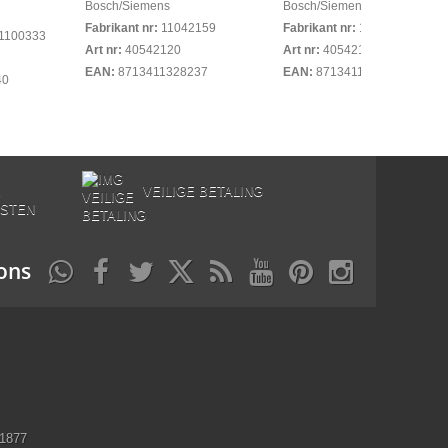
Bosch/Siemens
Bosch/Siemens
Fabrikant nr:
11042159
Fabrikant nr:
11043078
1100333
Art nr:
40542120
Art nr:
40542130
EAN:
8713411328237
EAN:
8713411328657
40
E
VEILIGE BETALING
STEN
ons
11877