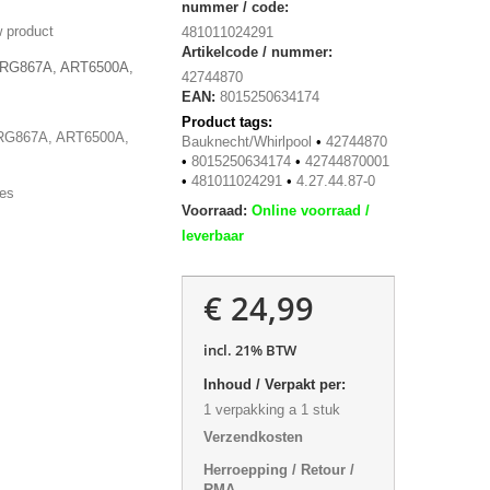
nummer / code:
 product
481011024291
Artikelcode / nummer:
 ARG867A, ART6500A,
42744870
EAN:
8015250634174
Product tags:
RG867A, ART6500A,
Bauknecht/Whirlpool
•
42744870
•
8015250634174
•
42744870001
•
481011024291
•
4.27.44.87-0
ies
Voorraad:
Online voorraad /
leverbaar
€ 24,99
incl. 21% BTW
Inhoud / Verpakt per:
1 verpakking a 1 stuk
Verzendkosten
Herroepping / Retour /
RMA