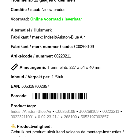
Trommelrib 12 gaatjes 6 klemmen
Conditie / staat:
Nieuw product
Voorraad:
Online voorraad / leverbaar
Alternatief / Huismerk
Fabrikant / merk:
Indesit/Ariston-Blue Air
Fabrikant / merk nummer / code:
C00268109
Artikelcode / nummer:
00223211
Afmetingen ±:
Trommelrib: 227 x 54 x 40 mm
Inhoud / Verpakt per:
1 Stuk
EAN:
5053197002857
Barcode:
Product tags:
Indesit/Ariston-Blue Air
•
C00268109
•
J00268109
•
00223211
•
00223211001
•
0.02.23.21-1
•
268109
•
5053197002857
Productveiligheid:
Gebruik het product uitsluitend volgens de montage-instructies /