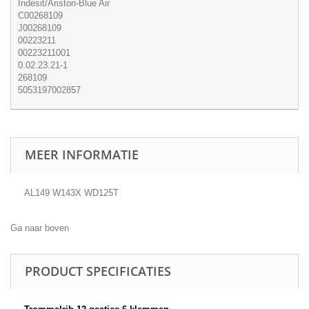
Indesit/Ariston-Blue Air
C00268109
J00268109
00223211
00223211001
0.02.23.21-1
268109
5053197002857
MEER INFORMATIE
AL149 W143X WD125T
Ga naar boven
PRODUCT SPECIFICATIES