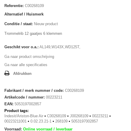
Referentie:
C00268109
Alternatief / Huismerk
Conditie / staat:
Nieuw product
Trommelrib 12 gaatjes 6 klemmen
Geschikt voor o.a.:
AL149,W143X,WD125T,
Ga naar product omschrijving
Ga naar alle specificaties
Afdrukken
Fabrikant / merk nummer / code:
C00268109
Artikelcode / nummer:
00223211
EAN:
5053197002857
Product tags:
Indesit/Ariston-Blue Air
•
C00268109
•
J00268109
•
00223211
•
00223211001
•
0.02.23.21-1
•
268109
•
5053197002857
Voorraad:
Online voorraad / leverbaar