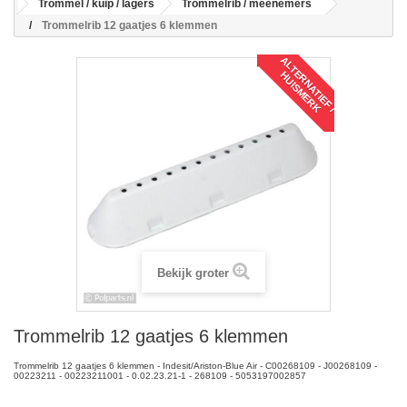
Trommel / kuip / lagers
Trommelrib / meenemers
Trommelrib 12 gaatjes 6 klemmen
A
L
T
R
N
A
T
I
E
F
/
U
I
S
M
E
R
E
H
K
Bekijk groter
Trommelrib 12 gaatjes 6 klemmen
Trommelrib 12 gaatjes 6 klemmen - Indesit/Ariston-Blue Air - C00268109 - J00268109 -
00223211 - 00223211001 - 0.02.23.21-1 - 268109 - 5053197002857