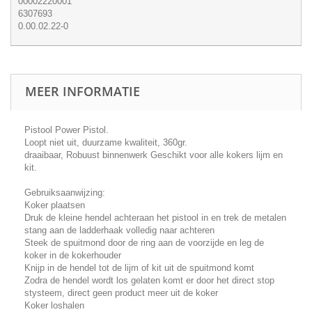
00002220001
6307693
0.00.02.22-0
MEER INFORMATIE
Pistool Power Pistol.
Loopt niet uit, duurzame kwaliteit, 360gr.
draaibaar, Robuust binnenwerk Geschikt voor alle kokers lijm en
kit.
Gebruiksaanwijzing:
Koker plaatsen
Druk de kleine hendel achteraan het pistool in en trek de metalen
stang aan de ladderhaak volledig naar achteren
Steek de spuitmond door de ring aan de voorzijde en leg de
koker in de kokerhouder
Knijp in de hendel tot de lijm of kit uit de spuitmond komt
Zodra de hendel wordt los gelaten komt er door het direct stop
stysteem, direct geen product meer uit de koker
Koker loshalen