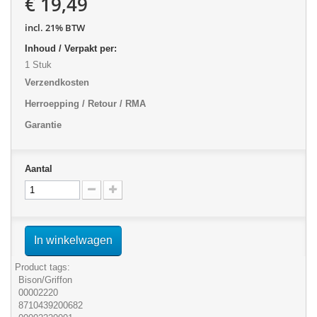
€ 19,49
incl. 21% BTW
Inhoud / Verpakt per:
1 Stuk
Verzendkosten
Herroepping / Retour / RMA
Garantie
Aantal
In winkelwagen
Product tags:
Bison/Griffon
00002220
8710439200682