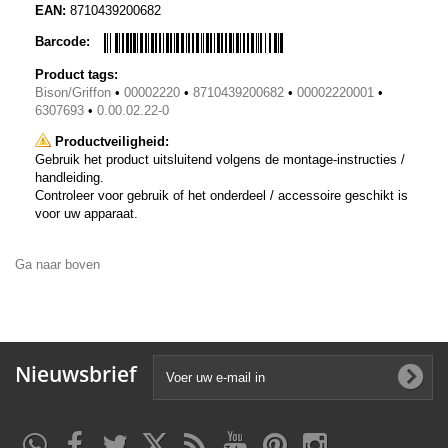
EAN:
8710439200682
Barcode:
Product tags:
Bison/Griffon
•
00002220
•
8710439200682
•
00002220001
•
6307693
•
0.00.02.22-0
Productveiligheid:
Gebruik het product uitsluitend volgens de montage-instructies /
handleiding.
Controleer voor gebruik of het onderdeel / accessoire geschikt is
voor uw apparaat.
Ga naar boven
Nieuwsbrief