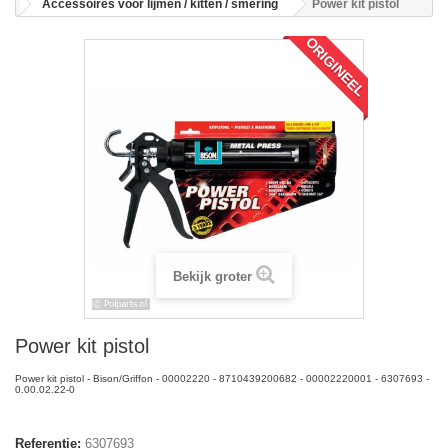
Accessoires voor lijmen / kitten / smering
Power kit pistol
ORIGINEEL
Bekijk groter
Power kit pistol
Power kit pistol - Bison/Griffon - 00002220 - 8710439200682 - 00002220001 - 6307693 -
0.00.02.22-0
Referentie:
6307693