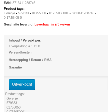
EAN:
8713411288746
Product tags:
Gorenje
•
579333
•
01755050
•
01755050001
•
8713411288746
•
0.17.55.05-0
Geschatte levertijd:
Leverbaar in ± 5 weken
Inhoud / Verpakt per:
1 verpakking a 1 stuk
Verzendkosten
Herroepping / Retour / RMA
Garantie
Uitverkocht
Product tags:
Gorenje
579333
01755050
01755050001