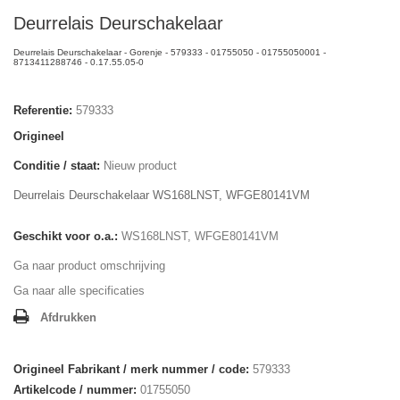
Deurrelais Deurschakelaar
Deurrelais Deurschakelaar - Gorenje - 579333 - 01755050 - 01755050001 -
8713411288746 - 0.17.55.05-0
Referentie:
579333
Origineel
Conditie / staat:
Nieuw product
Deurrelais Deurschakelaar WS168LNST, WFGE80141VM
Geschikt voor o.a.:
WS168LNST, WFGE80141VM
Ga naar product omschrijving
Ga naar alle specificaties
Afdrukken
Origineel Fabrikant / merk nummer / code:
579333
Artikelcode / nummer:
01755050