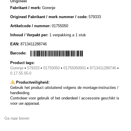
Origineel
Fabrikant / merk:
Gorenje
Origineel Fabrikant / merk nummer / code:
579333
Artikelcode / nummer:
01755050
Inhoud / Verpakt per:
1 verpakking a 1 stuk
EAN:
8713411288746
Barcode:
Product tags:
Gorenje
•
579333
•
01755050
•
01755050001
•
8713411288746
•
0.17.55.05-0
Productveiligheid:
Gebruik het product uitsluitend volgens de montage-instructies /
handleiding.
Controleer voor gebruik of het onderdeel / accessoire geschikt is
voor uw apparaat.
Ga naar boven