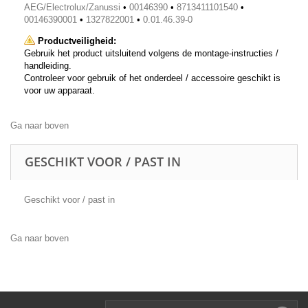
AEG/Electrolux/Zanussi
•
00146390
•
8713411101540
•
00146390001
•
1327822001
•
0.01.46.39-0
Productveiligheid:
Gebruik het product uitsluitend volgens de montage-instructies /
handleiding.
Controleer voor gebruik of het onderdeel / accessoire geschikt is
voor uw apparaat.
Ga naar boven
GESCHIKT VOOR / PAST IN
Geschikt voor / past in
Ga naar boven