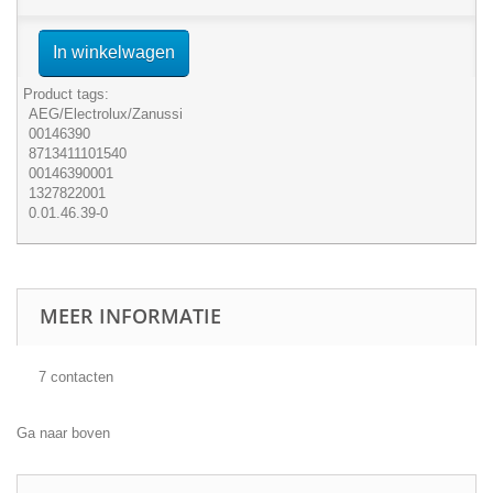
In winkelwagen
Product tags:
AEG/Electrolux/Zanussi
00146390
8713411101540
00146390001
1327822001
0.01.46.39-0
MEER INFORMATIE
7 contacten
Ga naar boven