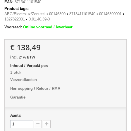
EAN:
8713411101540
Product tags:
AEG/Electrolux/Zanussi
•
00146390
•
8713411101540
•
00146390001
•
1327822001
•
0.01.46.39-0
Voorraad:
Online voorraad / leverbaar
€ 138,49
incl. 21% BTW
Inhoud / Verpakt per:
1 Stuk
Verzendkosten
Herroepping / Retour / RMA
Garantie
Aantal