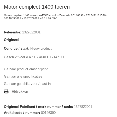
Motor compleet 1400 toeren
Motor compleet 1400 toeren - AEG/Electrolux/Zanussi - 00146390 - 8713411101540 -
00146390001 - 1327822001 - 0.01.46.39-0
Referentie:
1327822001
Origineel
Conditie / staat:
Nieuw product
Geschikt voor o.a.: L60460FL L71471FL
Ga naar product omschrijving
Ga naar alle specificaties
Ga naar geschikt voor / past in
Afdrukken
Origineel Fabrikant / merk nummer / code:
1327822001
Artikelcode / nummer:
00146390