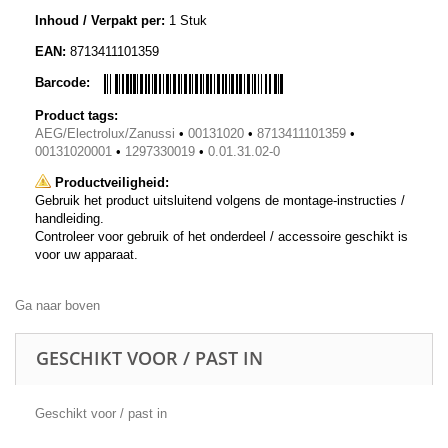
Inhoud / Verpakt per:
1 Stuk
EAN:
8713411101359
Barcode:
Product tags:
AEG/Electrolux/Zanussi
•
00131020
•
8713411101359
•
00131020001
•
1297330019
•
0.01.31.02-0
Productveiligheid:
Gebruik het product uitsluitend volgens de montage-instructies /
handleiding.
Controleer voor gebruik of het onderdeel / accessoire geschikt is
voor uw apparaat.
Ga naar boven
GESCHIKT VOOR / PAST IN
Geschikt voor / past in