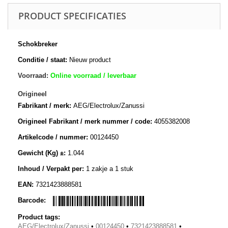
PRODUCT SPECIFICATIES
Schokbreker
Conditie / staat:
Nieuw product
Voorraad:
Online voorraad / leverbaar
Origineel
Fabrikant / merk:
AEG/Electrolux/Zanussi
Origineel Fabrikant / merk nummer / code:
4055382008
Artikelcode / nummer:
00124450
Gewicht (Kg) ±:
1.044
Inhoud / Verpakt per:
1 zakje a 1 stuk
EAN:
7321423888581
Barcode:
Product tags:
AEG/Electrolux/Zanussi
•
00124450
•
7321423888581
•