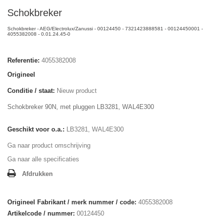
Schokbreker
Schokbreker - AEG/Electrolux/Zanussi - 00124450 - 7321423888581 - 00124450001 -
4055382008 - 0.01.24.45-0
Referentie:
4055382008
Origineel
Conditie / staat:
Nieuw product
Schokbreker 90N, met pluggen LB3281, WAL4E300
Geschikt voor o.a.:
LB3281, WAL4E300
Ga naar product omschrijving
Ga naar alle specificaties
Afdrukken
Origineel Fabrikant / merk nummer / code:
4055382008
Artikelcode / nummer:
00124450