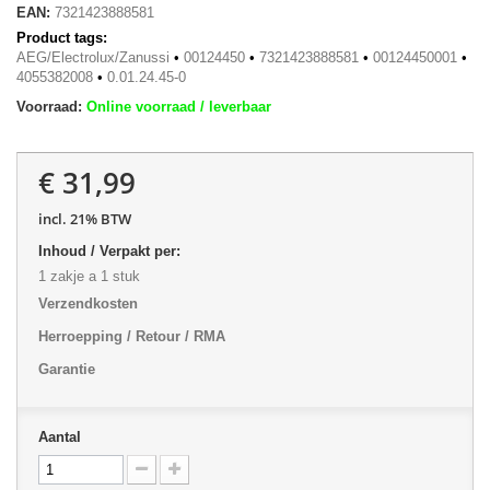
EAN:
7321423888581
Product tags:
AEG/Electrolux/Zanussi
•
00124450
•
7321423888581
•
00124450001
•
4055382008
•
0.01.24.45-0
Voorraad:
Online voorraad / leverbaar
€ 31,99
incl. 21% BTW
Inhoud / Verpakt per:
1 zakje a 1 stuk
Verzendkosten
Herroepping / Retour / RMA
Garantie
Aantal