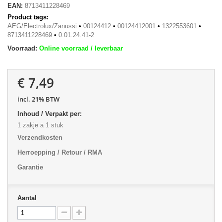
EAN:
8713411228469
Product tags:
AEG/Electrolux/Zanussi
•
00124412
•
00124412001
•
1322553601
•
8713411228469
•
0.01.24.41-2
Voorraad:
Online voorraad / leverbaar
€ 7,49
incl. 21% BTW
Inhoud / Verpakt per:
1 zakje a 1 stuk
Verzendkosten
Herroepping / Retour / RMA
Garantie
Aantal