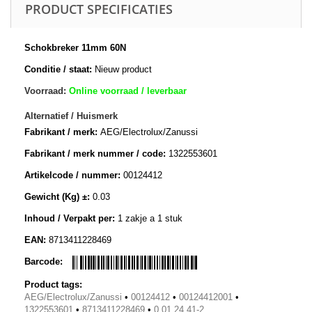
PRODUCT SPECIFICATIES
Schokbreker 11mm 60N
Conditie / staat:
Nieuw product
Voorraad:
Online voorraad / leverbaar
Alternatief / Huismerk
Fabrikant / merk:
AEG/Electrolux/Zanussi
Fabrikant / merk nummer / code:
1322553601
Artikelcode / nummer:
00124412
Gewicht (Kg) ±:
0.03
Inhoud / Verpakt per:
1 zakje a 1 stuk
EAN:
8713411228469
Barcode:
Product tags:
AEG/Electrolux/Zanussi
•
00124412
•
00124412001
•
1322553601
•
8713411228469
•
0.01.24.41-2