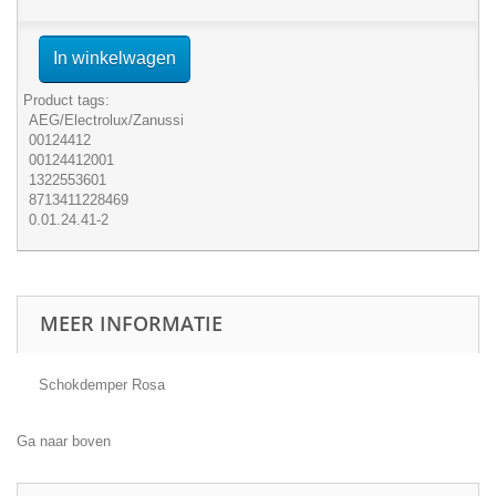
In winkelwagen
Product tags:
AEG/Electrolux/Zanussi
00124412
00124412001
1322553601
8713411228469
0.01.24.41-2
MEER INFORMATIE
Schokdemper Rosa
Ga naar boven