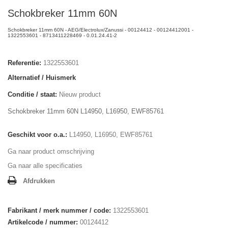
Schokbreker 11mm 60N
Schokbreker 11mm 60N - AEG/Electrolux/Zanussi - 00124412 - 00124412001 -
1322553601 - 8713411228469 - 0.01.24.41-2
Referentie:
1322553601
Alternatief / Huismerk
Conditie / staat:
Nieuw product
Schokbreker 11mm 60N L14950, L16950, EWF85761
Geschikt voor o.a.:
L14950, L16950, EWF85761
Ga naar product omschrijving
Ga naar alle specificaties
Afdrukken
Fabrikant / merk nummer / code:
1322553601
Artikelcode / nummer:
00124412