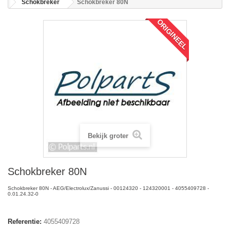
Schokbreker
Schokbreker 80N
ORIGINEEL
Bekijk groter
Schokbreker 80N
Schokbreker 80N - AEG/Electrolux/Zanussi - 00124320 - 124320001 - 4055409728 -
0.01.24.32-0
Referentie:
4055409728