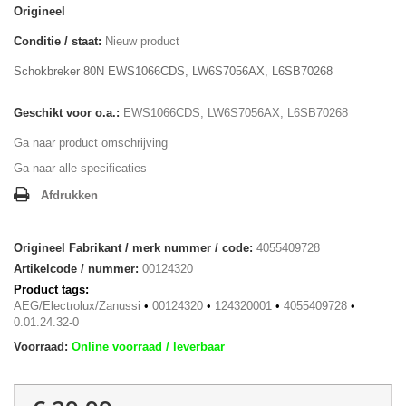
Origineel
Conditie / staat:
Nieuw product
Schokbreker 80N EWS1066CDS, LW6S7056AX, L6SB70268
Geschikt voor o.a.:
EWS1066CDS, LW6S7056AX, L6SB70268
Ga naar product omschrijving
Ga naar alle specificaties
Afdrukken
Origineel Fabrikant / merk nummer / code:
4055409728
Artikelcode / nummer:
00124320
Product tags:
AEG/Electrolux/Zanussi
•
00124320
•
124320001
•
4055409728
•
0.01.24.32-0
Voorraad:
Online voorraad / leverbaar