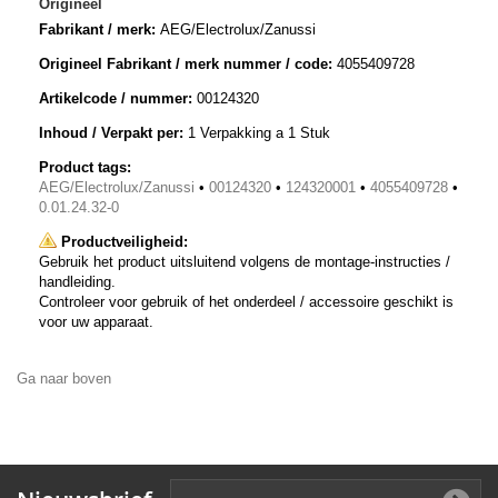
Origineel
Fabrikant / merk:
AEG/Electrolux/Zanussi
Origineel Fabrikant / merk nummer / code:
4055409728
Artikelcode / nummer:
00124320
Inhoud / Verpakt per:
1 Verpakking a 1 Stuk
Product tags:
AEG/Electrolux/Zanussi
•
00124320
•
124320001
•
4055409728
•
0.01.24.32-0
Productveiligheid:
Gebruik het product uitsluitend volgens de montage-instructies /
handleiding.
Controleer voor gebruik of het onderdeel / accessoire geschikt is
voor uw apparaat.
Ga naar boven