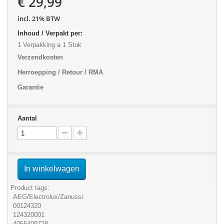
€ 29,99
incl. 21% BTW
Inhoud / Verpakt per:
1 Verpakking a 1 Stuk
Verzendkosten
Herroepping / Retour / RMA
Garantie
Aantal
In winkelwagen
Product tags:
AEG/Electrolux/Zanussi
00124320
124320001
4055409728