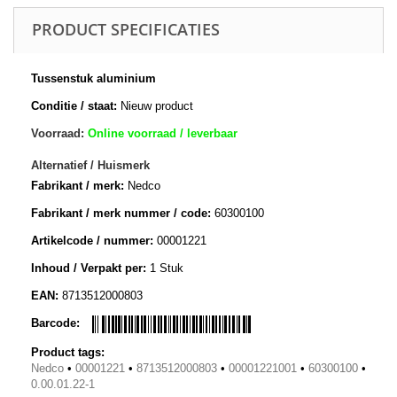
PRODUCT SPECIFICATIES
Tussenstuk aluminium
Conditie / staat:
Nieuw product
Voorraad:
Online voorraad / leverbaar
Alternatief / Huismerk
Fabrikant / merk:
Nedco
Fabrikant / merk nummer / code:
60300100
Artikelcode / nummer:
00001221
Inhoud / Verpakt per:
1 Stuk
EAN:
8713512000803
Barcode:
Product tags:
Nedco
•
00001221
•
8713512000803
•
00001221001
•
60300100
•
0.00.01.22-1