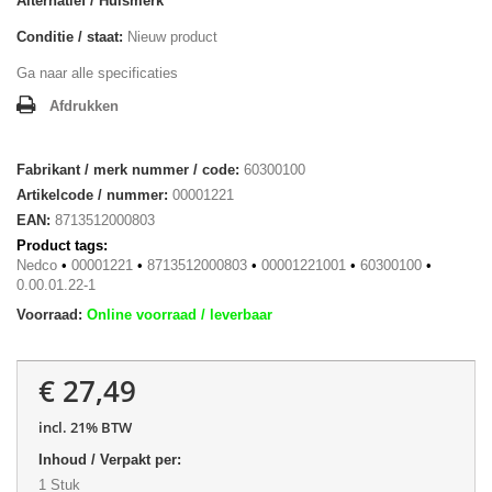
Alternatief / Huismerk
Conditie / staat:
Nieuw product
Ga naar alle specificaties
Afdrukken
Fabrikant / merk nummer / code:
60300100
Artikelcode / nummer:
00001221
EAN:
8713512000803
Product tags:
Nedco
•
00001221
•
8713512000803
•
00001221001
•
60300100
•
0.00.01.22-1
Voorraad:
Online voorraad / leverbaar
€ 27,49
incl. 21% BTW
Inhoud / Verpakt per:
1 Stuk