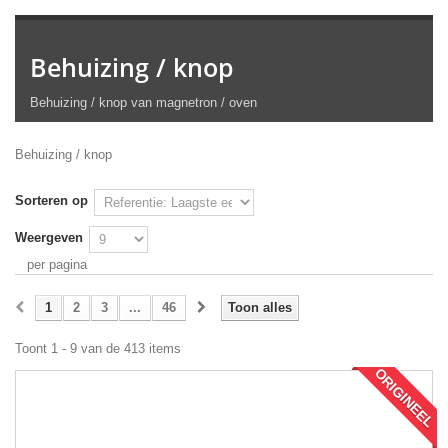
Behuizing / knop
Behuizing / knop van magnetron / oven
Behuizing / knop
Sorteren op
Weergeven
per pagina
1
2
3
...
46
Toon alles
Toont 1 - 9 van de 413 items
ORIGINEEL