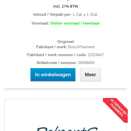
incl. 21% BTW
Inhoud / Verpakt per:
1 Zak a 1 Stuk
Voorraad:
Online voorraad / leverbaar
Origineel
Fabrikant / merk:
Bosch/Siemens
Fabrikant / merk nummer / code:
11024647
Artikelcode / nummer:
30568450
In winkelwagen
Meer
A
L
T
R
N
A
T
I
E
F
/
U
I
S
M
E
R
E
H
K