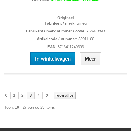
Origineel
Fabrikant / merk:
Smeg
Fabrikant / merk nummer / code:
758973893
Artikelcode / nummer:
33911100
EAN:
8713411240393
In winkelwagen
Meer
1
2
3
4
Toon alles
Toont 19 - 27 van de 29 items