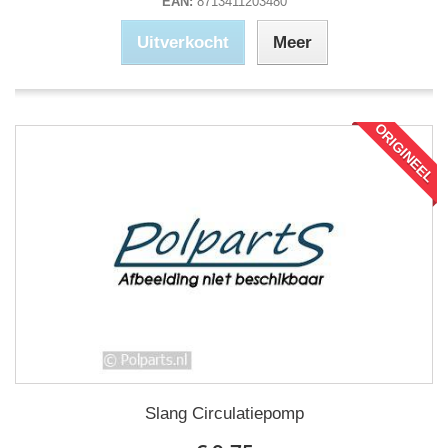
EAN:
8713411203480
Uitverkocht
Meer
ORIGINEEL
Slang Circulatiepomp