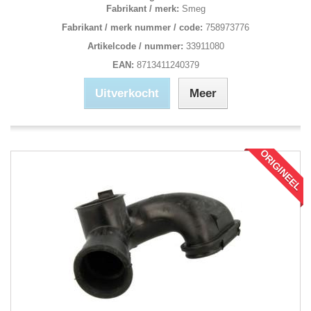
Fabrikant / merk:
Smeg
Fabrikant / merk nummer / code:
758973776
Artikelcode / nummer:
33911080
EAN:
8713411240379
Uitverkocht
Meer
ORIGINEEL