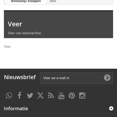
Behuizing / knoppen
Veer
Veer
Veer van wasmachine
Veer
Nieuwsbrief
Informatie