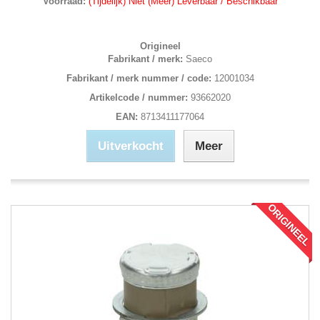
Voorraad:
(Tijdelijk) Niet (Meer) Leverbaar / Beschikbaar
Origineel
Fabrikant / merk:
Saeco
Fabrikant / merk nummer / code:
12001034
Artikelcode / nummer:
93662020
EAN:
8713411177064
Uitverkocht
Meer
ORIGINEEL