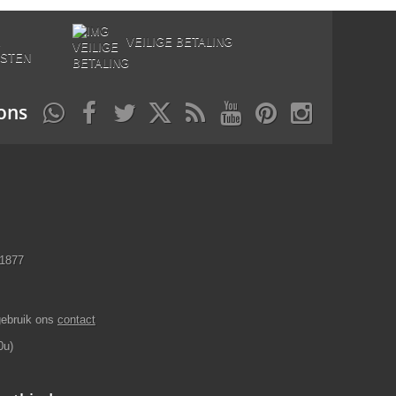
E
VEILIGE BETALING
STEN
ons
11877
gebruik ons
contact
0u)