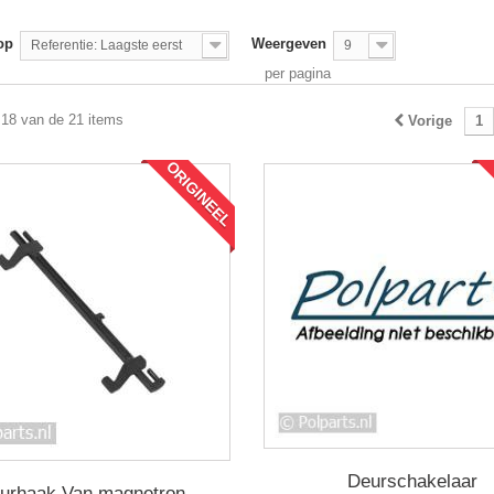
op
Weergeven
Referentie: Laagste eerst
9
per pagina
 18 van de 21 items
Vorige
1
ORIGINEEL
Deurschakelaar
urhaak Van magnetron