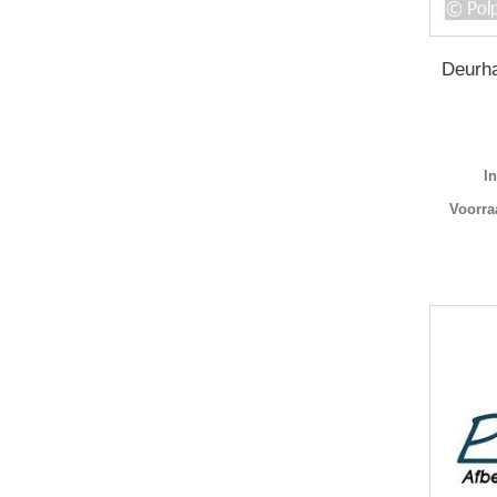
Deurh
I
Voorra