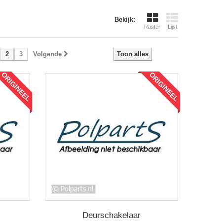
Bekijk:
Raster
Lijst
2
3
Volgende
Toon alles
ORIGINEEL
ORIGINEEL
Deurschakelaar