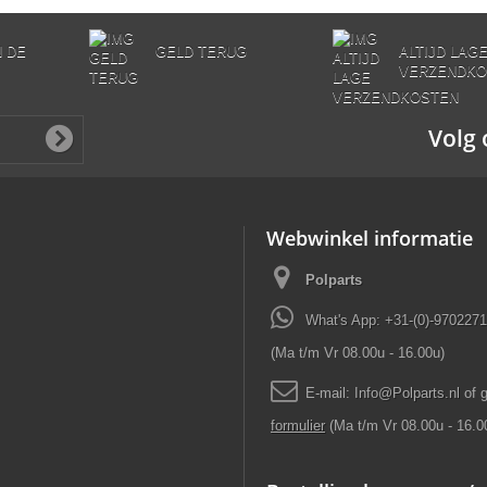
N DE
GELD TERUG
ALTIJD LAG
VERZENDKO
Volg 
Webwinkel informatie
Polparts
What's App: +31-(0)-970227
(Ma t/m Vr 08.00u - 16.00u)
E-mail:
Info
@
Polparts
.
nl
of 
formulier
(Ma t/m Vr 08.00u - 16.0