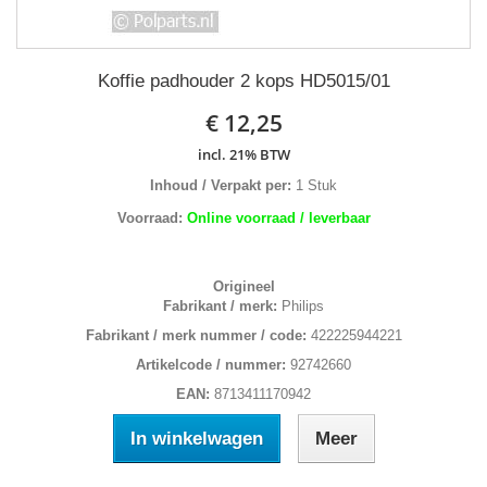
Koffie padhouder 2 kops HD5015/01
€ 12,25
incl. 21% BTW
Inhoud / Verpakt per:
1 Stuk
Voorraad:
Online voorraad / leverbaar
Origineel
Fabrikant / merk:
Philips
Fabrikant / merk nummer / code:
422225944221
Artikelcode / nummer:
92742660
EAN:
8713411170942
In winkelwagen
Meer