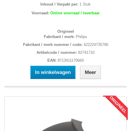
Inhoud / Verpakt per:
1 Stuk
Voorraad:
Online voorraad / leverbaar
Origineel
Fabrikant / merk:
Philips
Fabrikant / merk nummer / code:
422224735790
Artikelcode / nummer:
92741710
EAN:
8713411170669
In winkelwagen
Meer
ORIGINEEL