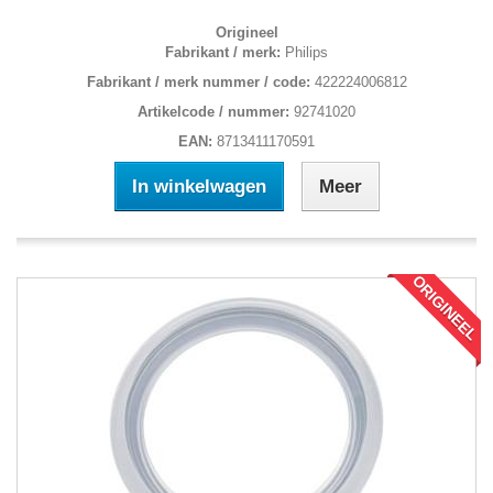
Origineel
Fabrikant / merk:
Philips
Fabrikant / merk nummer / code:
422224006812
Artikelcode / nummer:
92741020
EAN:
8713411170591
In winkelwagen
Meer
ORIGINEEL