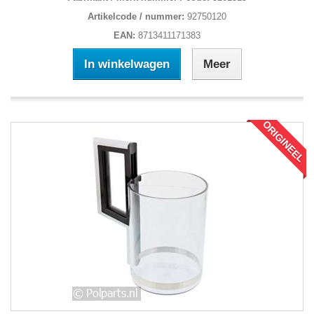
Artikelcode / nummer:
92750120
EAN:
8713411171383
In winkelwagen
Meer
ORIGINEEL