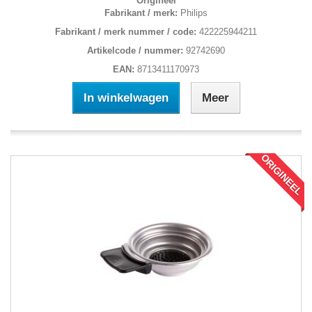
Origineel
Fabrikant / merk:
Philips
Fabrikant / merk nummer / code:
422225944211
Artikelcode / nummer:
92742690
EAN:
8713411170973
In winkelwagen
Meer
ORIGINEEL