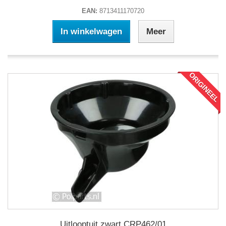
EAN:
8713411170720
In winkelwagen
Meer
ORIGINEEL
Uitlooptuit zwart CRP462/01