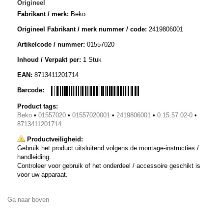
Origineel
Fabrikant / merk:
Beko
Origineel Fabrikant / merk nummer / code:
2419806001
Artikelcode / nummer:
01557020
Inhoud / Verpakt per:
1 Stuk
EAN:
8713411201714
Barcode:
Product tags:
Beko
•
01557020
•
01557020001
•
2419806001
•
0.15.57.02-0
•
8713411201714
Productveiligheid:
Gebruik het product uitsluitend volgens de montage-instructies /
handleiding.
Controleer voor gebruik of het onderdeel / accessoire geschikt is
voor uw apparaat.
Ga naar boven