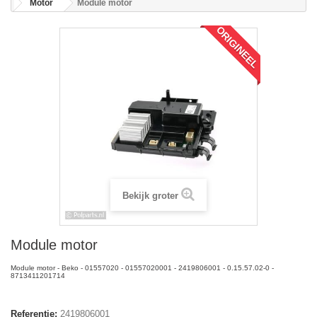
Motor
Module motor
ORIGINEEL
Bekijk groter
Module motor
Module motor - Beko - 01557020 - 01557020001 - 2419806001 - 0.15.57.02-0 -
8713411201714
Referentie:
2419806001